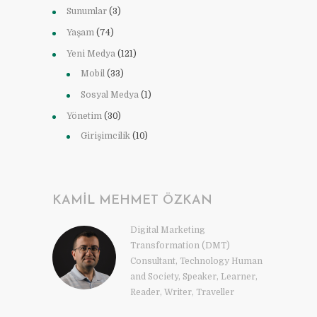
Sunumlar
(3)
Yaşam
(74)
Yeni Medya
(121)
Mobil
(33)
Sosyal Medya
(1)
Yönetim
(30)
Girişimcilik
(10)
KAMIL MEHMET ÖZKAN
Digital Marketing
Transformation (DMT)
Consultant, Technology Human
and Society, Speaker, Learner,
Reader, Writer, Traveller