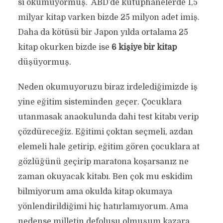
si okumuyormuş. ABD’de kütüphanelerde 1,5
milyar kitap varken bizde 25 milyon adet imiş.
Daha da kötüsü bir Japon yılda ortalama 25
kitap okurken bizde ise
6 kişiye bir kitap
düşüyormuş.
Neden okumuyoruzu biraz irdelediğimizde iş
yine eğitim sisteminden geçer. Çocuklara
utanmasak anaokulunda dahi test kitabı verip
çözdüreceğiz. Eğitimi çoktan seçmeli, azdan
elemeli hale getirip, eğitim gören çocuklara at
gözlüğünü geçirip maratona koşarsanız ne
zaman okuyacak kitabı. Ben çok mu eskidim
bilmiyorum ama okulda kitap okumaya
yönlendirildiğimi hiç hatırlamıyorum. Ama
nedense milletin defolusu olmuşum kazara