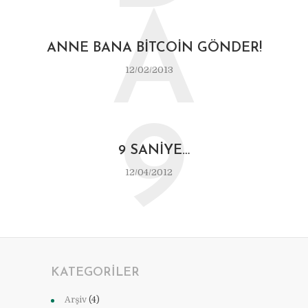
A
ANNE BANA BITCOIN GÖNDER!
12/02/2013
9
9 SANIYE…
12/04/2012
KATEGORILER
Arşiv
(4)