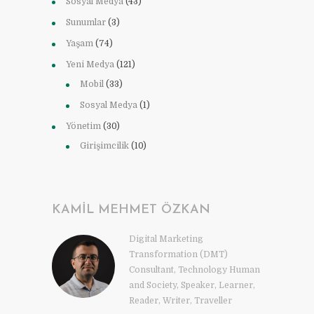
Sosyal Medya
(43)
Sunumlar
(3)
Yaşam
(74)
Yeni Medya
(121)
Mobil
(33)
Sosyal Medya
(1)
Yönetim
(30)
Girişimcilik
(10)
KAMIL MEHMET ÖZKAN
Digital Marketing
Transformation (DMT)
Consultant, Technology Human
and Society, Speaker, Learner,
Reader, Writer, Traveller