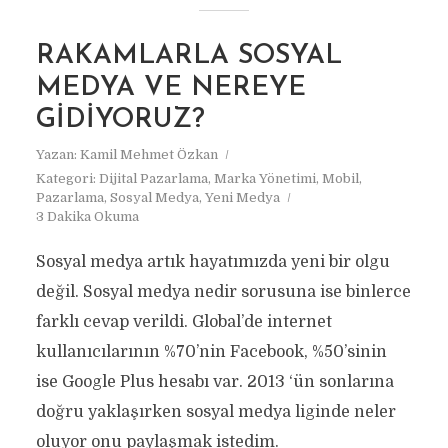
RAKAMLARLA SOSYAL
MEDYA VE NEREYE
GIDIYORUZ?
Yazan:
Kamil Mehmet Özkan
Kategori:
Dijital Pazarlama
,
Marka Yönetimi
,
Mobil
,
Pazarlama
,
Sosyal Medya
,
Yeni Medya
3 Dakika Okuma
Sosyal medya artık hayatımızda yeni bir olgu
değil. Sosyal medya nedir sorusuna ise binlerce
farklı cevap verildi. Global’de internet
kullanıcılarının %70’nin Facebook, %50’sinin
ise Google Plus hesabı var. 2013 ‘ün sonlarına
doğru yaklaşırken sosyal medya liginde neler
oluyor onu paylaşmak istedim.