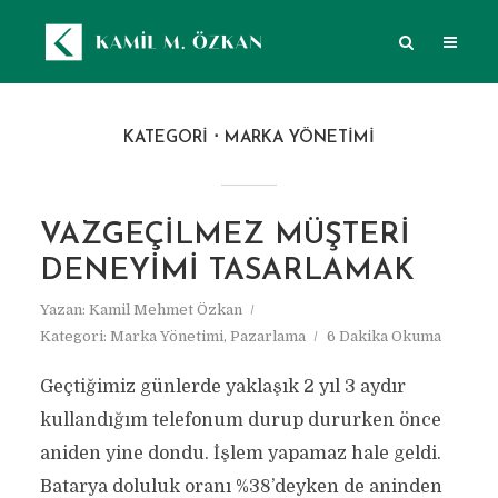
KATEGORI
MARKA YÖNETIMI
VAZGEÇILMEZ MÜŞTERI
DENEYIMI TASARLAMAK
Yazan:
Kamil Mehmet Özkan
Kategori:
Marka Yönetimi
,
Pazarlama
6 Dakika Okuma
Geçtiğimiz günlerde yaklaşık 2 yıl 3 aydır
kullandığım telefonum durup dururken önce
aniden yine dondu. İşlem yapamaz hale geldi.
Batarya doluluk oranı %38’deyken de aninden