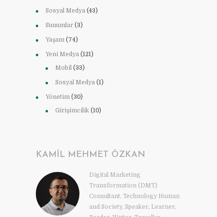
Sosyal Medya
(43)
Sunumlar
(3)
Yaşam
(74)
Yeni Medya
(121)
Mobil
(33)
Sosyal Medya
(1)
Yönetim
(30)
Girişimcilik
(10)
KAMIL MEHMET ÖZKAN
Digital Marketing
Transformation (DMT)
Consultant, Technology Human
and Society, Speaker, Learner,