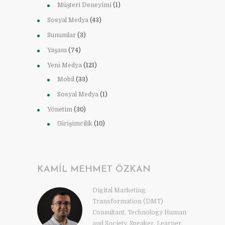
Müşteri Deneyimi
(1)
Sosyal Medya
(43)
Sunumlar
(3)
Yaşam
(74)
Yeni Medya
(121)
Mobil
(33)
Sosyal Medya
(1)
Yönetim
(30)
Girişimcilik
(10)
KAMIL MEHMET ÖZKAN
Digital Marketing
Transformation (DMT)
Consultant, Technology Human
and Society, Speaker, Learner,