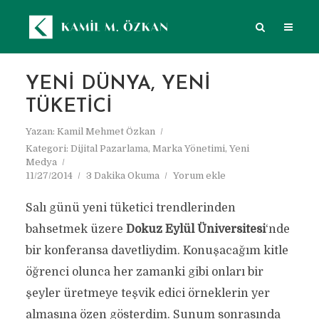
YENI DÜNYA, YENI
TÜKETICI
Yazan:
Kamil Mehmet Özkan
Kategori:
Dijital Pazarlama
,
Marka Yönetimi
,
Yeni
Medya
11/27/2014
3 Dakika Okuma
Yorum ekle
Salı günü yeni tüketici trendlerinden
bahsetmek üzere
Dokuz Eylül Üniversitesi
‘nde
bir konferansa davetliydim. Konuşacağım kitle
öğrenci olunca her zamanki gibi onları bir
şeyler üretmeye teşvik edici örneklerin yer
almasına özen gösterdim. Sunum sonrasında