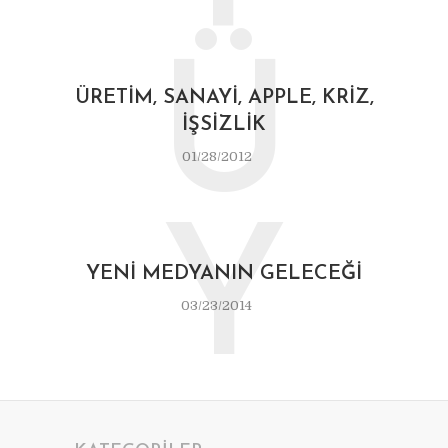
Ü
ÜRETIM, SANAYI, APPLE, KRIZ,
İŞSIZLIK
01/28/2012
Y
YENI MEDYANIN GELECEĞI
03/23/2014