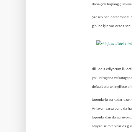
daha çok başlangıç seviye
Şahsen ben neredeyse tüm 
gibi ne işin var orada se
dil. İddia ediyorum ilk d
yok. Hiragana ve katagana 
default olarak İngilizce bi
Japonlarla bu kadar uzak 
Anlayan varsa bana da habe
Japonlardan da görüyoruz.
seyyahlarımız biraz da gü