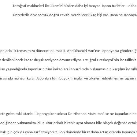
fotoğraf makineleri ile ülkemizi bizden daha iyi tanıyan Japon turistler… daha 
Nerededir diye sorsak doğru cevabı verebilecek kaç kişi var. Bana ne Japonya
aponlarla ilk temasımıza dönecek olursak II. Abdülhamid Han’nın Japonya’ya gönderdiği 
yok denilebilecek kadar düşük seviyede devam ediyor. Ertuğrul Fırtakeyni’nin ise talihsiz
cı olay yaşandığında Japonların tüm imkanları ile yardımda bulunmasının karşılını ise yıl
 sırasında mahsur kalan Japonları tüm büyük firmalar ve ülkeler reddetmesine rağmen 
ete gelen eski İstanbul Japonya konsolosu Dr. Hironao Matsutani ise ne Japonların ne d
ediğinden yakınmakta idi. Kültürlerimiz birebir aynı olmasa bile birçok değerde ortak 
mak için çok da çaba sarf etmiyoruz. Son dönemde biraz daha artan oranda Japonca ö