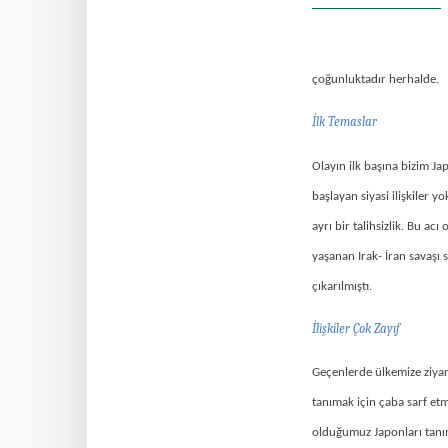
çoğunluktadır herhalde.
İlk Temaslar
Olayın ilk başına bizim J
başlayan siyasi ilişkiler 
ayrı bir talihsizlik. Bu a
yaşanan Irak- İran savaşı
çıkarılmıştı.
İlişkiler Çok Zayıf
Geçenlerde ülkemize ziyar
tanımak için çaba sarf etm
olduğumuz Japonları tanı