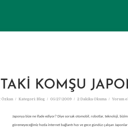
TAKI KOMŞU JAP
 Özkan
Kategori:
Blog
05/27/2009
2 Dakika Okuma
Yorum e
Japonya bize ne ifade ediyor? Diye sorsak otomobil, robotlar, teknoloji, bizim
göremeyeceğimiz hızda internet bağlantı hızı ve gece gündüz çalışan Japonlar 