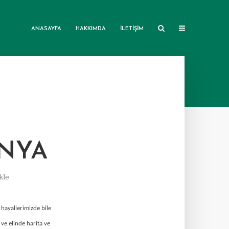
ANASAYFA
HAKKIMDA
İLETIŞIM
ONYA
kle
 hayallerimizde bile
ve elinde harita ve