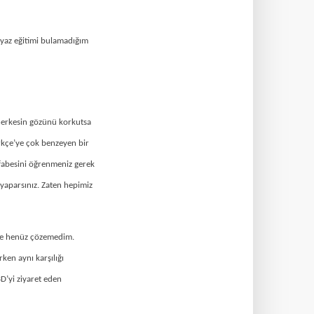
 yaz eğitimi bulamadığım
 herkesin gözünü korkutsa
rkçe’ye çok benzeyen bir
lfabesini öğrenmeniz gerek
 yaparsınız. Zaten hepimiz
ise henüz çözemedim.
ken aynı karşılığı
D’yi ziyaret eden