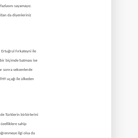
fazlasını sayamayız.
’dan da diyenleriniz
Ertuğrul Fırkateyni ile
 bir biçimde batması ise
lar sonra seksenlerde
THY uçağı ile ülkeden
e Türklerin birbirlerini
özelliklere sahip
ğrenmeye ilgi olsa da