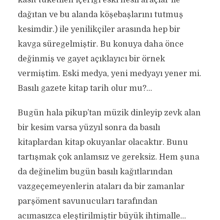
kasıt tüketilen içeriği eski nesil araçlar ile
dağıtan ve bu alanda köşebaşlarını tutmuş
kesimdir.) ile yenilikçiler arasında hep bir
kavga süregelmiştir. Bu konuya daha önce
değinmiş ve gayet açıklayıcı bir örnek
vermiştim. Eski medya, yeni medyayı yener mi.
Basılı gazete kitap tarih olur mu?…
Bugün hala pikup’tan müzik dinleyip zevk alan
bir kesim varsa yüzyıl sonra da basılı
kitaplardan kitap okuyanlar olacaktır. Bunu
tartışmak çok anlamsız ve gereksiz. Hem şuna
da değinelim bugün basılı kağıtlarından
vazgeçemeyenlerin ataları da bir zamanlar
parşöment savunucuları tarafından
acımasızca eleştirilmiştir büyük ihtimalle…