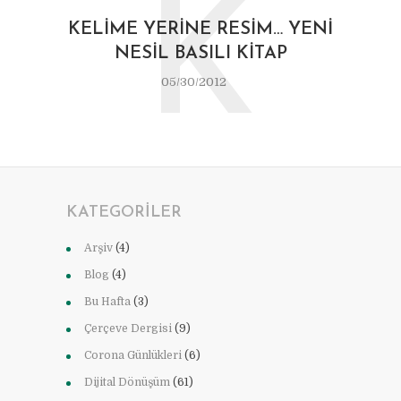
K
KELIME YERINE RESIM… YENI
NESIL BASILI KITAP
05/30/2012
KATEGORILER
Arşiv
(4)
Blog
(4)
Bu Hafta
(3)
Çerçeve Dergisi
(9)
Corona Günlükleri
(6)
Dijital Dönüşüm
(61)