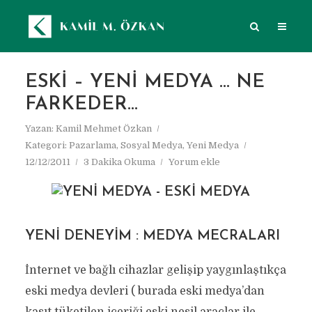
ESKI – YENI MEDYA … NE
FARKEDER…
Yazan:
Kamil Mehmet Özkan
Kategori:
Pazarlama
,
Sosyal Medya
,
Yeni Medya
12/12/2011
3 Dakika Okuma
Yorum ekle
YENI DENEYIM : MEDYA MECRALARI
İnternet ve bağlı cihazlar gelişip yaygınlaştıkça
eski medya devleri ( burada eski medya’dan