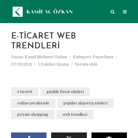
E-TICARET WEB
TRENDLERI
Yazan:
Kamil Mehmet Özkan
Kategori:
Pazarlama
07/19/2011
1 Dakika Okuma
Yorum ekle
e ticaret
günlük fırsat siteleri
online perakende
popüler alışveriş siteleri
private shopping
web trendleri