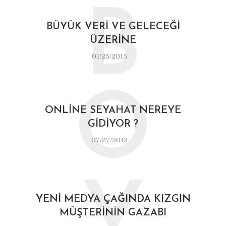
B
BÜYÜK VERI VE GELECEĞI
ÜZERINE
01/25/2015
O
ONLINE SEYAHAT NEREYE
GIDIYOR ?
07/27/2012
Y
YENI MEDYA ÇAĞINDA KIZGIN
MÜŞTERININ GAZABI