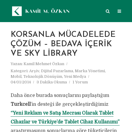
KORSANLA MÜCADELEDE
ÇÖZÜM – BEDAVA İÇERIK
VE SKY LIBRARY
Yazan:
Kamil Mehmet Özkan
Kategori:
Arşiv
,
Dijital Pazarlama
,
Marka Yönetimi
,
Mobil
,
Teknolojik Dönüşüm
,
Yeni Medya
04/01/2014
3 Dakika Okuma
1 Yorum
Daha önce burada sonuçlarını paylaştığım
Turkcell
’in desteği ile gerçekleştirdiğimiz
“Yeni Reklam ve Satış Mecrası Olarak Tablet
Cihazlar ve Türkiye’de Tablet Cihaz Kullanımı”
araştırmasının sonuçlarına göre tüketicilerin