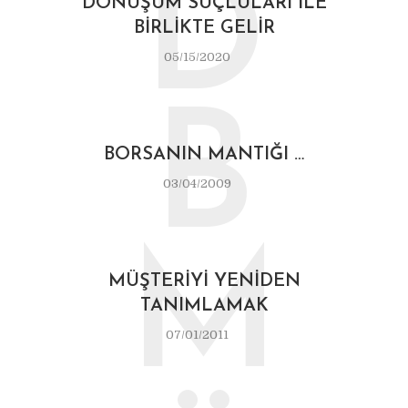
D
DÖNÜŞÜM SUÇLULARI İLE
BIRLIKTE GELIR
05/15/2020
B
BORSANIN MANTIĞI …
03/04/2009
M
MÜŞTERIYI YENIDEN
TANIMLAMAK
07/01/2011