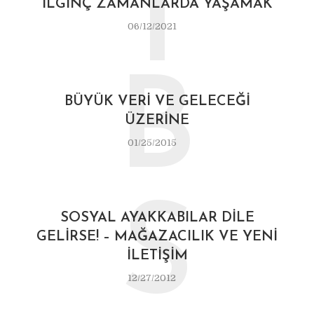
İ
İLGINÇ ZAMANLARDA YAŞAMAK
06/12/2021
B
BÜYÜK VERI VE GELECEĞI
ÜZERINE
01/25/2015
S
SOSYAL AYAKKABILAR DILE
GELIRSE! – MAĞAZACILIK VE YENI
İLETIŞIM
12/27/2012