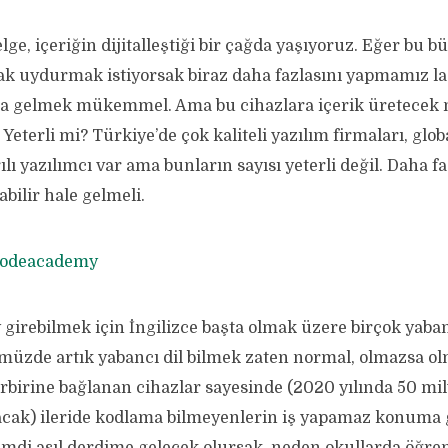
belge, içeriğin dijitalleştiği bir çağda yaşıyoruz. Eğer b
ak uydurmak istiyorsak biraz daha fazlasını yapmamız la
ma gelmek mükemmel. Ama bu cihazlara içerik üretecek 
Yeterli mi? Türkiye’de çok kaliteli yazılım firmaları, glob
ılı yazılımcı var ama bunların sayısı yeterli değil. Daha f
abilir hale gelmeli.
 girebilmek için İngilizce başta olmak üzere birçok yaban
müzde artık yabancı dil bilmek zaten normal, olmazsa 
rbirine bağlanan cihazlar sayesinde (2020 yılında 50 mil
olacak) ileride kodlama bilmeyenlerin iş yapamaz konuma 