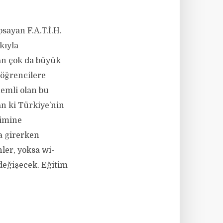
sayan F.A.T.İ.H.
kıyla
an çok da büyük
öğrencilere
nemli olan bu
an ki Türkiye’nin
çimine
a girerken
ler, yoksa wi-
değişecek. Eğitim