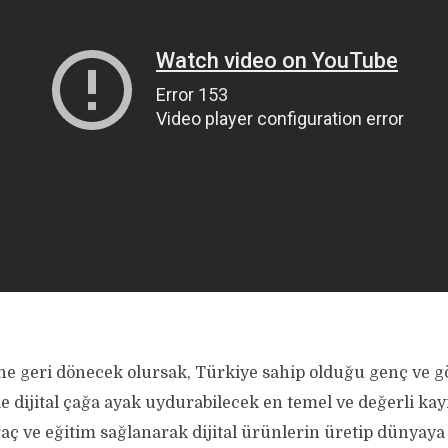
ne geri dönecek olursak, Türkiye sahip olduğu genç ve g
le dijital çağa ayak uydurabilecek en temel ve değerli ka
aç ve eğitim sağlanarak dijital ürünlerin üretip dünyaya