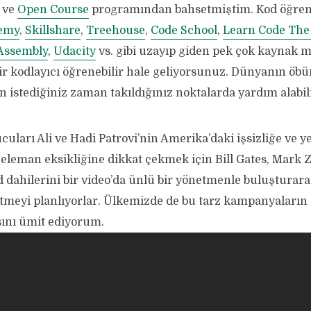
ve
Open Course
programından bahsetmiştim. Kod öğren
emy
,
Skillshare
,
Treehouse
,
Code School
,
Learn Code The
Assembly
,
Udacity
vs. gibi uzayıp giden pek çok kaynak m
 bir kodlayıcı öğrenebilir hale geliyorsunuz. Dünyanın öbür
n istediğiniz zaman takıldığınız noktalarda yardım alabi
cuları Ali ve Hadi Patrovi’nin Amerika’daki işsizliğe ve ye
e eleman eksikliğine dikkat çekmek için Bill Gates, Mark
 dahilerini bir video’da ünlü bir yönetmenle buluşturara
tmeyi planlıyorlar. Ülkemizde de bu tarz kampanyaların
sını ümit ediyorum.