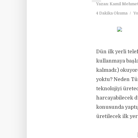
Yazan:
Kamil Mehmet
4 Dakika Okuma
Yo
Dün ilk yerli tele
kullanmaya başlad
kalmadı:) okuyo
yoktu? Neden Tür
teknolojiyi ürete
harcayabilecek d
konusunda yaptığ
üretilecek ilk y