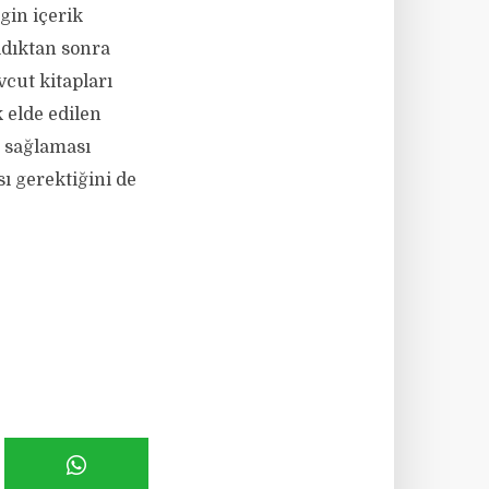
ngin içerik
ıldıktan sonra
vcut kitapları
k elde edilen
 sağlaması
ı gerektiğini de