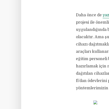
Daha önce de
ya
projesi ile öneml
uygulandığında b
olacaktır. Ama ş
cihazı dağıtmakla
araçları kullanar
eğitim personeli 
hazırlamak için 
dağıtılan cihazl
fi’dan ödevlerin
yöntemlerimizin 