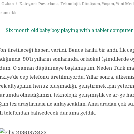
 Özkan
Kategori:
Pazarlama
,
Teknolojik Dönüşüm
,
Yaşam
,
Yeni Med
rum ekle
fon üretileceği haberi verildi. Bence tarihi bir andı. İlk c
ığımda, 90’lı yılların sonlarında, ortaokul (şimdilerde öy
rdum. O zaman düşünmeye başlamıştım. Neden Türk mark
kiye’de cep telefonu üretilmiyordu. Yıllar sonra, ülkemi
cek altyapının henüz oluşmadığı, geliştirmek için yeteri
urumda olmadığımızı, teknolojik gelişmişlik ve ar-ge ha
ım tez araştırması ile anlayacaktım. Ama aradan çok sul
erli telefondan bahsedecek duruma geldik.