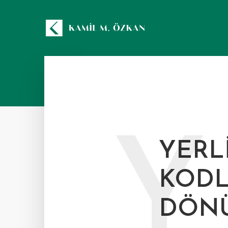
Y
YERLI
KODL
DÖN