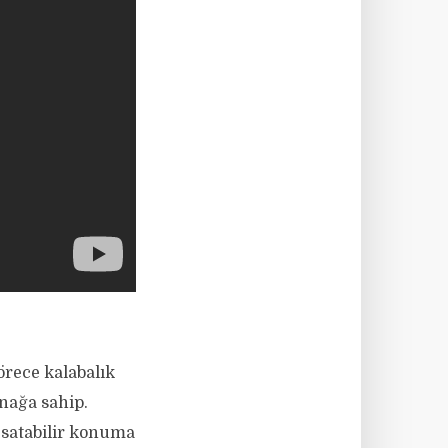
örece kalabalık
ynağa sahip.
 satabilir konuma