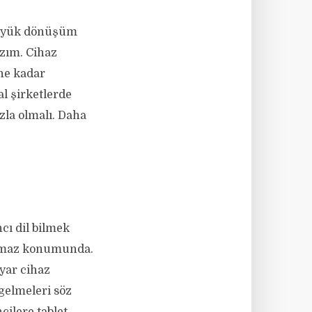
u büyük dönüşüm
zım. Cihaz
ne kadar
al şirketlerde
azla olmalı. Daha
cı dil bilmek
olmaz konumunda.
yar cihaz
gelmeleri söz