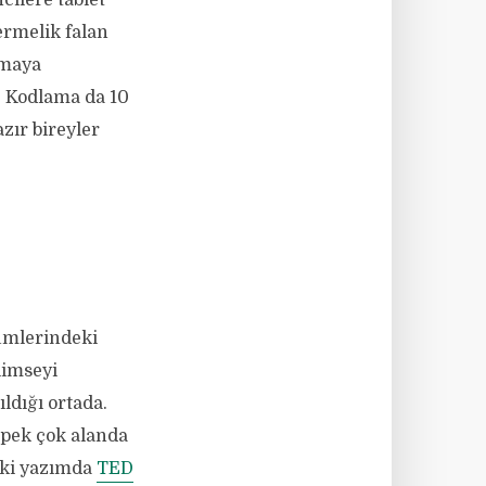
cilere tablet
ermelik falan
amaya
. Kodlama da 10
zır bireyler
ümlerindeki
Kimseyi
ldığı ortada.
ğ pek çok alanda
eki yazımda
TED