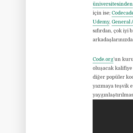
üniversitesinden
için ise;
Codecad
Udemy
,
General 
sıfırdan, çok iyi
arkadaşlarınızda
Code.org
’un kuru
oluşacak kalifiy
diğer popüler kod
yazmaya teşvik e
yaygınlaştırılma