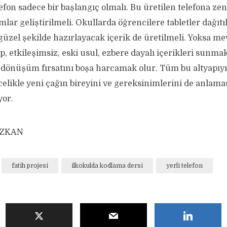
elefon sadece bir başlangıç olmalı. Bu üretilen telefona ze
mlar geliştirilmeli. Okullarda öğrencilere tabletler dağıt
güzel şekilde hazırlayacak içerik de üretilmeli. Yoksa me
p, etkileşimsiz, eski usul, ezbere dayalı içerikleri sunma
dönüşüm fırsatını boşa harcamak olur. Tüm bu altyapıyı
elikle yeni çağın bireyini ve gereksinimlerini de anlamas
yor.
ÖZKAN
fatih projesi
ilkokulda kodlama dersi
yerli telefon