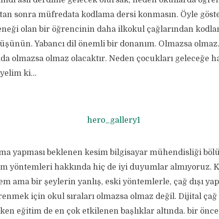
imdi asıl derdime gelecek olursak, neden okullarda öğren
ıktan sonra müfredata kodlama dersi konmasın. Öyle göst
teneği olan bir öğrencinin daha ilkokul çağlarından kodl
düşünün. Yabancı dil önemli bir donanım. Olmazsa olmaz
ada olmazsa olmaz olacaktır. Neden çocukları geleceğe ha
eyelim ki…
ma yapması beklenen kesim bilgisayar mühendisliği böl
im yöntemleri hakkında hiç de iyi duyumlar almıyoruz. 
 ama bir şeylerin yanlış, eski yöntemlerle, çağ dışı yapı
renmek için okul sıraları olmazsa olmaz değil. Dijital ça
n eğitim de en çok etkilenen başlıklar altında. bir önc