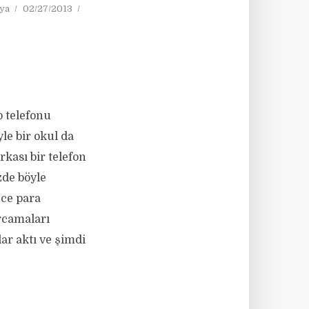
ya
02/27/2013
ep telefonu
le bir okul da
ası bir telefon
zde böyle
nce para
rcamaları
ar aktı ve şimdi