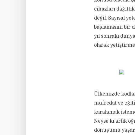
konusu olacak. Ş
cihazları dağıtt
değil. Sayısal ye
başlamasını bir 
yıl sonraki düny
olarak yetiştirm
Ülkemizde kodla
müfredat ve eğit
karalamak istemem
Neyse ki artık öğ
dönüşümü yaşarke