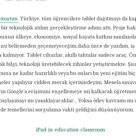
zmıştım.
Türkiye, tüm öğrencilere tablet dağıtmayı da kap
i bir teknolojik atılım gerçekleştirme adımı attı. Proje hak
unun ülkeye, ekonomiye, sosyal hayata katkısı sanıland
unu belirmeden geçemeyeceğim,daha önce de yazdım, iş 
 kalmıyor. Tablet cihazlar, akıllı tahtalar sadece araç. Ö
ak bilgi, teknoloji üretebilecek zihinler yetiştirmekte. Şu
buna ne kadar hazırlıklı veya bu onları bu yeni eğitim bi
neler yapılıyor cidden merak içerisindeyim. Mesela sınav
arın Google’a erişimini engellemeye mi kalkacak öğretmen
i paylaşmayı mı yasaklayacaklar… Yoksa ödev kavramı mı 
de temellerini sorgulama vakti geldiğini düşünüyorum.