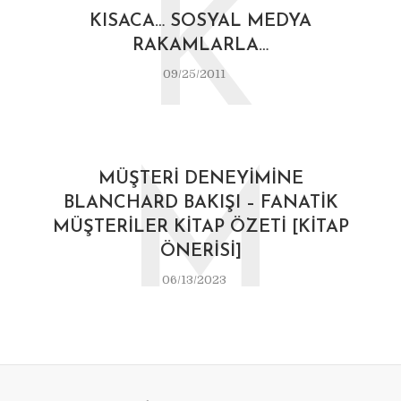
K
KISACA… SOSYAL MEDYA
RAKAMLARLA…
09/25/2011
M
MÜŞTERI DENEYIMINE
BLANCHARD BAKIŞI – FANATIK
MÜŞTERILER KITAP ÖZETI [KITAP
ÖNERISI]
06/13/2023