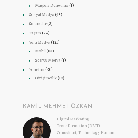
Müşteri Deneyimi
(1)
Sosyal Medya
(43)
Sunumlar
(3)
Yaşam
(74)
Yeni Medya
(121)
Mobil
(33)
Sosyal Medya
(1)
Yönetim
(30)
Girişimcilik
(10)
KAMIL MEHMET ÖZKAN
Digital Marketing
Transformation (DMT)
Consultant, Technology Human