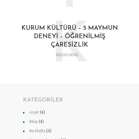
K
KURUM KÜLTÜRÜ – 5 MAYMUN
DENEYI – ÖĞRENILMIŞ
ÇARESIZLIK
02/05/2015
KATEGORILER
Arşiv
(4)
Blog
(4)
Bu Hafta
(3)