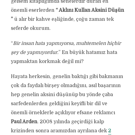
gelsem kitaplığımda senelerdir duran en
önemli eserlerden
“ Aklını Kullan Aksini Düşün
”
ü alır bir kahve eşliğinde, çoğu zaman tek
seferde okurum.
“
Bir insan hata yapmıyorsa, muhtemelen hiçbir
şey de yapmıyordur.
” En büyük hatamız hata
yapmaktan korkmak değil mi?
Hayata herkesin, genelin baktığı gibi bakmanın
çok da faydalı birşey olmadığını, asıl başarının
hep genelin aksini düşünüp bu yönde çaba
sarfedenlerden geldiğini keyifli bir dil ve
önemli örneklerle açıklıyor efsane reklamcı
Paul Arden
. 2008 yılında geçirdiği kalp
krizinden sonra aramızdan ayrılana dek
2