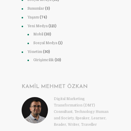
Sunumlar
(3)
Yaşam
(74)
Yeni Medya
(121)
Mobil
(33)
Sosyal Medya
(1)
Yönetim
(30)
Girişimcilik
(10)
KAMIL MEHMET ÖZKAN
Digital Marketing
Transformation (DMT)
Consultant, Technology Human
and Society, Speaker, Learner,
Reader, Writer, Traveller