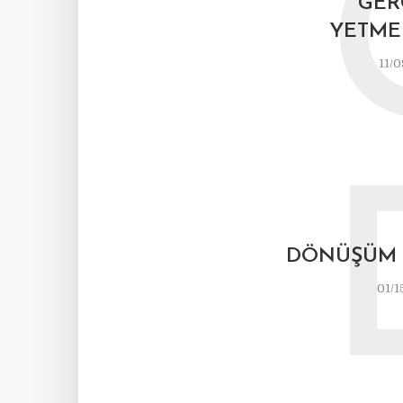
GER
YETME
11/0
DÖNÜŞÜM 
01/1