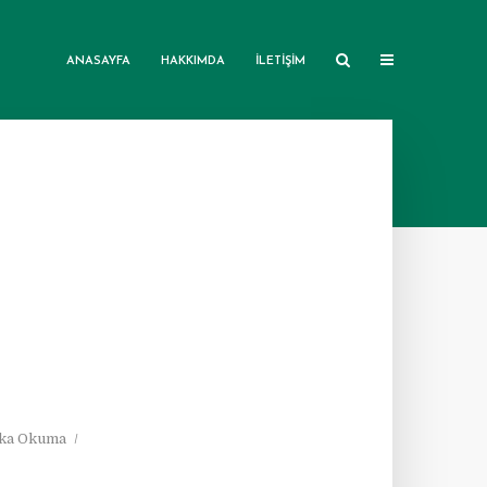
ANASAYFA
HAKKIMDA
İLETIŞIM
ika Okuma