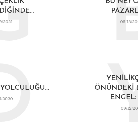
G
ÇEKLIK
BU NE? 
DIĞINDE…
PAZAR
9/2021
05/13/2
D
YENILIKÇ
YOLCULUĞU…
ÖNÜNDEKI 
ENGEL: 
5/2020
09/12/20