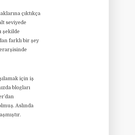
aklarına çıktıkça
alt seviyede
ı şekilde
an farklı bir şey
yerarşisinde
şılamak için iş
ızda blogları
er’dan
olmuş. Aslında
aşmıştır.