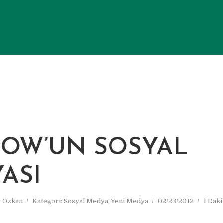
M
OW’UN SOSYAL
ASI
 Özkan
Kategori:
Sosyal Medya
,
Yeni Medya
02/23/2012
1 Dak