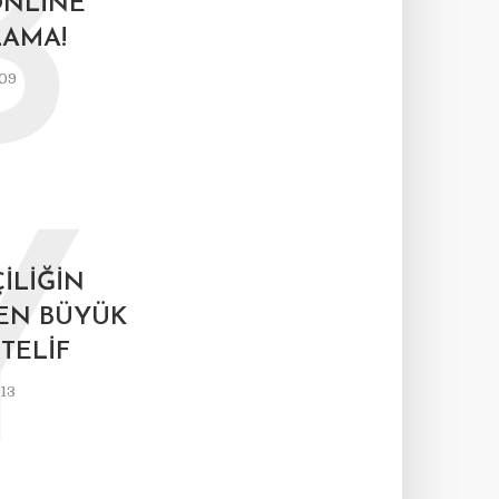
B
ONLINE
LAMA!
009
Y
ILIĞIN
EN BÜYÜK
TELIF
13