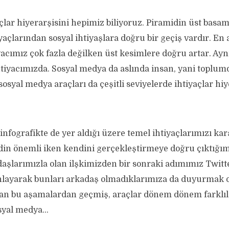
lar hiyerarşisini hepimiz biliyoruz. Piramidin üst basam
açlarından sosyal ihtiyaşlara doğru bir geçiş vardır. En 
yacımız çok fazla değilken üst kesimlere doğru artar. Ayn
tiyacımızda. Sosyal medya da aslında insan, yani toplumd
osyal medya araçları da çeşitli seviyelerde ihtiyaçlar hi
infografikte de yer aldığı üzere temel ihtiyaçlarımızı kar
din önemli iken kendini gerçekleştirmeye doğru çıktığım
aşlarımızla olan ilşkimizden bir sonraki adımımız Twitt
nlayarak bunları arkadaş olmadıklarımıza da duyurmak 
an bu aşamalardan geçmiş, araçlar dönem dönem farklıl
osyal medya…