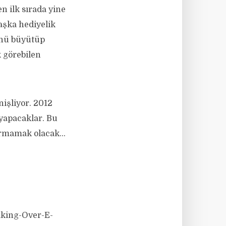
n ilk sırada yine
başka hediyelik
ünü büyütüp
k görebilen
nişliyor. 2012
ş yapacaklar. Bu
turmamak olacak…
Taking-Over-E-