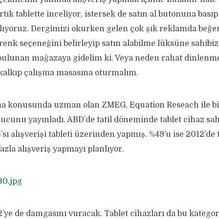
rtık tablette inceliyor, istersek de satın al butonuna bası
lıyoruz. Dergimizi okurken gelen çok şık reklamda beğ
enk seçeneğini belirleyip satın alabilme lüksüne sahibi
bulunan mağazaya gidelim ki. Veya neden rahat dinlenm
alkıp çalışma masasına oturmalım.
ama konusunda uzman olan ZMEG, Equation Reseach ile bi
ucunu yayınladı. ABD’de tatil döneminde tablet cihaz sah
sı alışverişi tableti üzerinden yapmış. %49’u ise 2012’de 
zla alışveriş yapmayı planlıyor.
2’ye de damgasını vuracak. Tablet cihazları da bu kategor