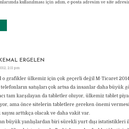
larımda kullanılması için adım, e-posta adresim ve site adresi
 KEMAL ERGELEN
012, 2:11 pm
 o grafikler ülkemiz için çok geçerli değil M-Ticaret 20
ı telefonların satışları çok artsa da insanlar daha büyük 
acı tam karşılayan da tabletler oluyor, ülkemiz tablet piy
or, ama önce sitelerin tabletlere gereken önemi vermesi
 sayısı arttıkça olacak ve daha vakit var.
an büyük yanlışlardan biri sürekli yurt dışı istatistikleri