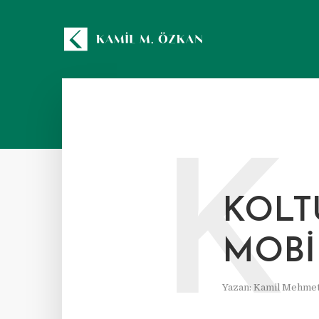
K
KOLT
MOBI
Yazan:
Kamil Mehmet