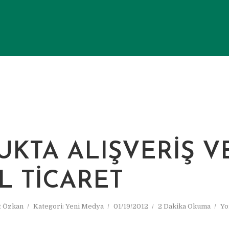
UKTA ALIŞVERIŞ V
L TICARET
 Özkan
Kategori:
Yeni Medya
01/19/2012
2 Dakika Okuma
Yo