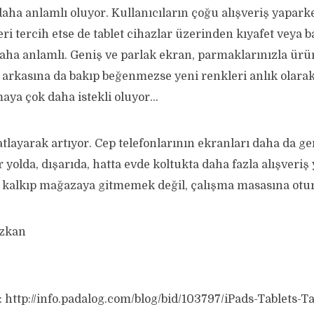
a anlamlı oluyor. Kullanıcıların çoğu alışveriş yaparke
ri tercih etse de tablet cihazlar üzerinden kıyafet veya 
aha anlamlı. Geniş ve parlak ekran, parmaklarınızla ür
p arkasına da bakıp beğenmezse yeni renkleri anlık olara
maya çok daha istekli oluyor…
katlayarak artıyor. Cep telefonlarının ekranları daha da ge
er yolda, dışarıda, hatta evde koltukta daha fazla alışveri
n kalkıp mağazaya gitmemek değil, çalışma masasına o
zkan
: http://info.padalog.com/blog/bid/103797/iPads-Tablets-