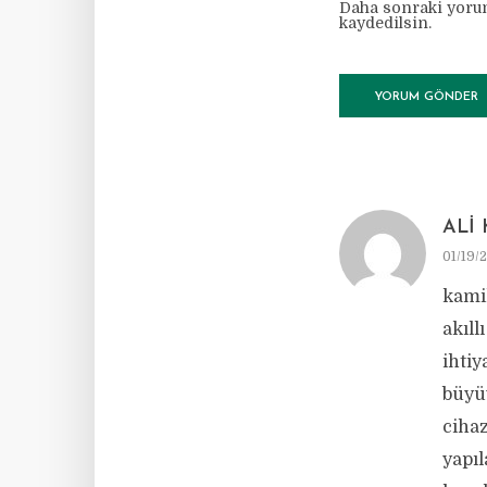
Daha sonraki yorum
kaydedilsin.
ALI
01/19/2
kamil
akıll
ihtiy
büyüy
cihaz
yapıl