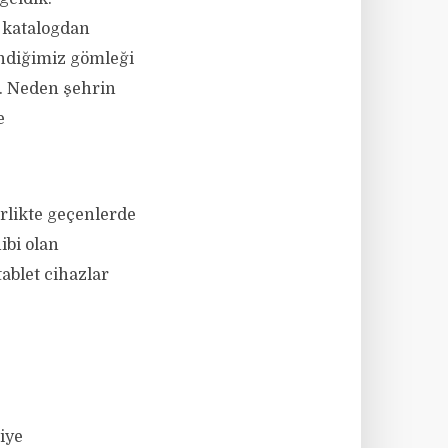
p katalogdan
endiğimiz gömleği
z. Neden şehrin
e
rlikte geçenlerde
ibi olan
tablet cihazlar
iye