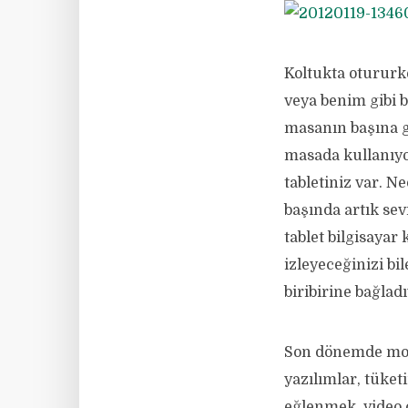
Koltukta otururke
veya benim gibi b
masanın başına g
masada kullanıyo
tabletiniz var. 
başında artık sev
tablet bilgisayar
izleyeceğinizi bi
biribirine bağlad
Son dönemde mobi
yazılımlar, tüket
eğlenmek, video 