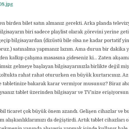
n birden bilet satın almanız gerekti. Arka planda televiz
ilgisayarın biri sadece playlist olarak görevini yerine geti
eçip bilgisayardan (dizüstü bile olsa ne kadar portatif 
ruz.) satınalma yapmanız lazım. Ama durun bir dakika 
Neden kalkıp çalışma masasına gideseniz ki… Zaten akşam
imsiz gelmeye başlayan bilgisayarınızla birlikte değil m
 koltukta rahat rahat otururken en büyük kurtarıcınız. A
le tabletinize bakarak karar vermiyor musunuz? Biraz aba
ıysanız tablet üzerinden bilgisayar ve TV’nize erişiyorsu
l ticaret çok büyük önem azandı. Gelişen cihazlar ve bu
im alışkanlıklarımızı da değiştirdi. Artık tablet cihazları
çekmenin yanında alışveriş yapmak içinde kullanır hale 