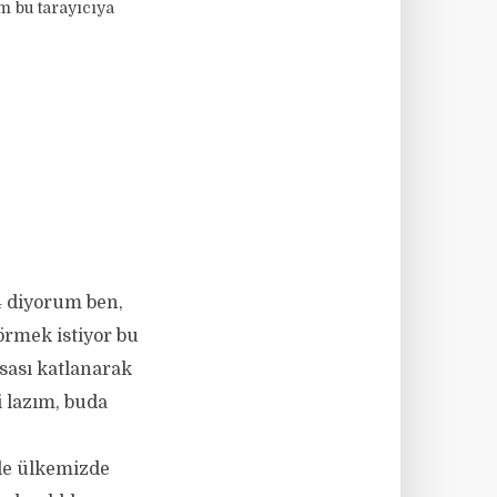
m bu tarayıcıya
14 diyorum ben,
görmek istiyor bu
asası katlanarak
 lazım, buda
 ile ülkemizde