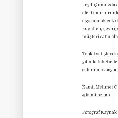
koyduğumuzda dah
elektronik ürünle
eşya almak çok d
küçülten, çeviri
müşteri satın al
Tablet satışları 
yılında tüketicil
sefer motivasyo
Kamil Mehmet Ö
@kamilozkan
Fotoğraf Kaynak 