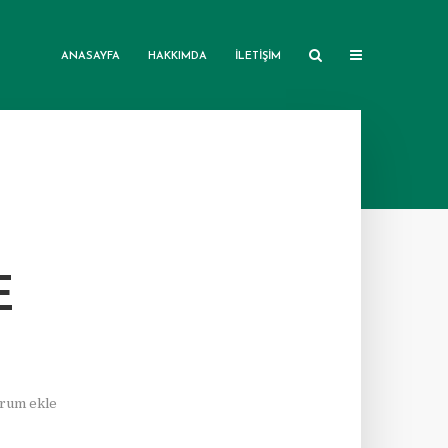
ANASAYFA
HAKKIMDA
İLETIŞIM
E
rum ekle