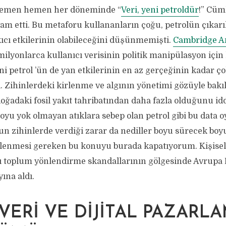
n hemen hemen her döneminde “
Veri, yeni petroldür
!” Cüm
am etti. Bu metaforu kullananların çoğu, petrolün çıkar
ıcı etkilerinin olabileceğini düşünmemişti.
Cambridge An
milyonlarca kullanıcı verisinin politik manipülasyon için
ni petrol ’ün de yan etkilerinin en az gerçeğinin kadar 
. Zihinlerdeki kirlenme ve algının yönetimi gözüyle bakı
doğadaki fosil yakıt tahribatından daha fazla olduğunu idd
oyu yok olmayan atıklara sebep olan petrol gibi bu data 
 zihinlerde verdiği zarar da nediller boyu sürecek boyut
lenmesi gereken bu konuyu burada kapatıyorum. Kişisel
ı toplum yönlendirme skandallarının gölgesinde Avrupa B
ına aldı.
VERI VE DIJITAL PAZARL