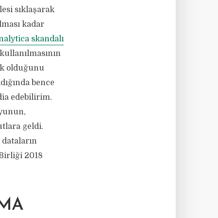
lesi sıklaşarak
ılması kadar
alytica skandalı
 kullanılmasının
çok olduğunu
ldığında bence
ia edebilirim.
oyunun,
lara geldi.
 dataların
irliği 2018
AMA