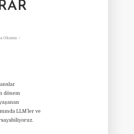
RAR
ka Okuma
anslar
in dönem
 yaşanan
amında LLM’ler ve
rsayabiliyoruz.