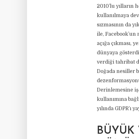
2010’lu yılları
kullanılmaya dev
sızmasının da yık
ile, Facebook’un 
açığa çıkması, ye
dünyaya gösterdi
verdiği tahribat 
Doğada nesiller b
dezenformasyonun
Derinlemesine iş
kullanımına bağl
yılında GDPR’ı yay
BÜYÜK 