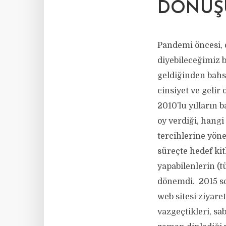
DÖNÜŞ
Pandemi öncesi, 
diyebileceğimiz 
geldiğinden bahse
cinsiyet ve gelir
2010’lu yılların 
oy verdiği, hangi
tercihlerine yön
süreçte hedef ki
yapabilenlerin (t
dönemdi. 2015 so
web sitesi ziyaret
vazgeçtikleri, sa