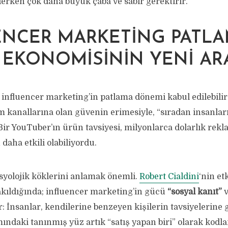
rken çok daha büyük çaba ve sabır gerektirir.
NCER MARKETING PATLAM
EKONOMISININ YENI AR
, influencer marketing’in patlama dönemi kabul edilebilir
 kanallarına olan güvenin erimesiyle, “sıradan insanları
Bir YouTuber’ın ürün tavsiyesi, milyonlarca dolarlık rek
aha etkili olabiliyordu.
yolojik köklerini anlamak önemli.
Robert Cialdini
‘nin etk
kıldığında; influencer marketing’in gücü
“sosyal kanıt”
r: İnsanlar, kendilerine benzeyen kişilerin tavsiyelerine 
ındaki tanınmış yüz artık “satış yapan biri” olarak kodl