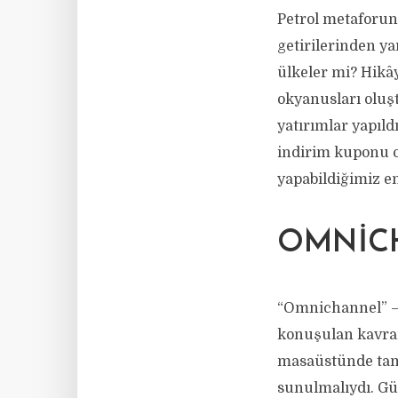
Petrol metaforun
getirilerinden ya
ülkeler mi? Hikây
okyanusları oluş
yatırımlar yapıld
indirim kuponu ol
yapabildiğimiz e
OMNIC
“Omnichannel” —
konuşulan kavram
masaüstünde tama
sunulmalıydı. Güz