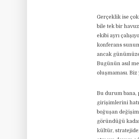
Gerçeklik ise çok 
bile tek bir havu
ekibi ayrı çalışı
konferans sunum
ancak günümüze g
Bugünün asıl mes
oluşmaması. Biz
Bu durum bana, 
girişimlerini hat
boğuşan değişim 
göründüğü kadar k
kültür, strateji