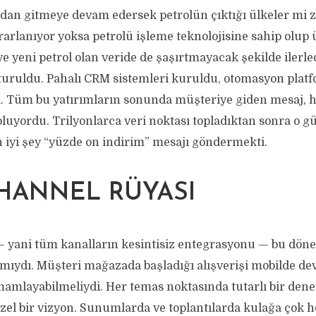
dan gitmeye devam edersek petrolün çıktığı ülkeler mi 
rarlanıyor yoksa petrolü işleme teknolojisine sahip olup
e yeni petrol olan veride de şaşırtmayacak şekilde ilerledi
turuldu. Pahalı CRM sistemleri kuruldu, otomasyon platf
ı. Tüm bu yatırımların sonunda müşteriye giden mesaj, hâ
uyordu. Trilyonlarca veri noktası topladıktan sonra o gü
n iyi şey “yüzde on indirim” mesajı göndermekti.
HANNEL RÜYASI
 yani tüm kanalların kesintisiz entegrasyonu — bu dön
ıydı. Müşteri mağazada başladığı alışverişi mobilde dev
mlayabilmeliydi. Her temas noktasında tutarlı bir den
el bir vizyon. Sunumlarda ve toplantılarda kulağa çok ho