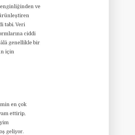
zenginliğinden ve
 ürünleştiren
 tabi. Veri
ormlarına ciddi
lâ genellikle bir
n için
emin en çok
am ettirip,
eyim
ş geliyor.