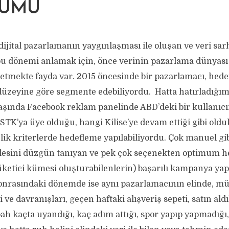
ÜMÜ
dijital pazarlamanın yaygınlaşması ile oluşan ve veri sa
bu dönemi anlamak için, önce verinin pazarlama dünyası
tmekte fayda var. 2015 öncesinde bir pazarlamacı, hedef 
 düzeyine göre segmente edebiliyordu. Hatta hatırladığım
başında Facebook reklam panelinde ABD’deki bir kullanıcı
 STK’ya üye olduğu, hangi Kilise’ye devam ettiği gibi oldu
elik kriterlerde hedefleme yapılabiliyordu. Çok manuel g
tlesini düzgün tanıyan ve pek çok seçenekten optimum 
üketici kümesi oluşturabilenlerin) başarılı kampanya yapa
nrasındaki dönemde ise aynı pazarlamacının elinde, mü
i ve davranışları, geçen haftaki alışveriş sepeti, satın aldı
bah kaçta uyandığı, kaç adım attığı, spor yapıp yapmadığı