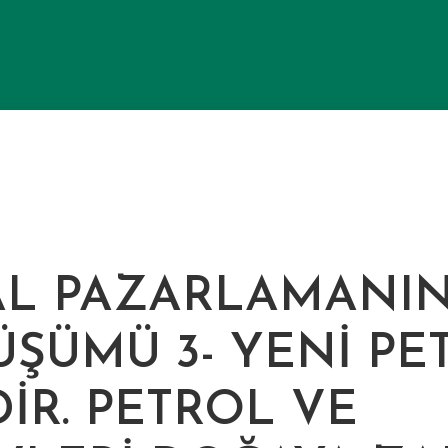
TAL PAZARLAMANI
ŞÜMÜ 3- YENI PE
DIR. PETROL VE