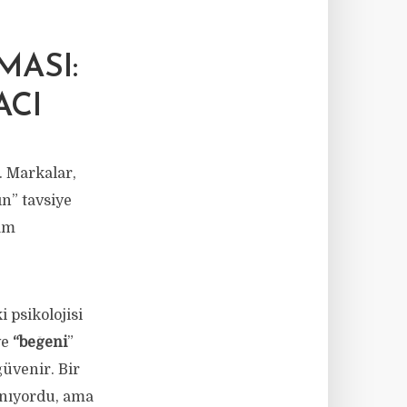
ASI:
ACI
. Markalar,
n” tavsiye
lam
i psikolojisi
ve
“beğeni
”
güvenir. Bir
anıyordu, ama