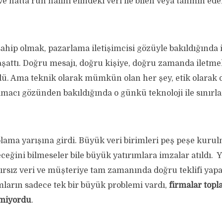
e hatta ruh halini elindeki veri ile bilen veya tahmin ed
ahip olmak, pazarlama iletişimcisi gözüyle bakıldığında il
şattı. Doğru mesajı, doğru kişiye, doğru zamanda iletmek
. Ama teknik olarak mümkün olan her şey, etik olarak
acı gözünden bakıldığında o günkü teknoloji ile sınırlar
lama yarışına girdi. Büyük veri birimleri peş peşe kurul
yeceğini bilmeseler bile büyük yatırımlara imzalar atıldı. 
ırsız veri ve müşteriye tam zamanında doğru teklifi yapa
mların sadece tek bir büyük problemi vardı,
firmalar topla
lmiyordu
.