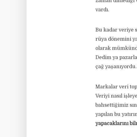
zaman dinlediği v
vardı.
Bu kadar veriye s
rüya dönemini ya
olarak mümkündü
Dedim ya pazarlam
çağ yaşanıyordu.
Markalar veri top
Veriyi nasıl işle
bahsettiğimiz sın
yapılan bu yatırı
yapacaklarını bi