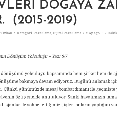
VLERI DOĞAYA ZA
. (2015-2019)
 Özkan
Kategori:
Pazarlama
,
Dijital Pazarlama
2 ay ago
7 Daki
anın Dönüşüm Yolculuğu – Yazı 3/7
ma dönüşümü yolculuğu kapsamında hem şirket hem de aj
önüşüme bakmaya devam ediyoruz. Bugünü anlamak iç
i. Çünkü günümüzde mesaj bombardımanı ile geçmişte
kâyenin özü genelde unutuluyor. Sanki hayatımızın tam
i ajanlar ile sohbet ettiğimizi, işleri onların yaptığını va