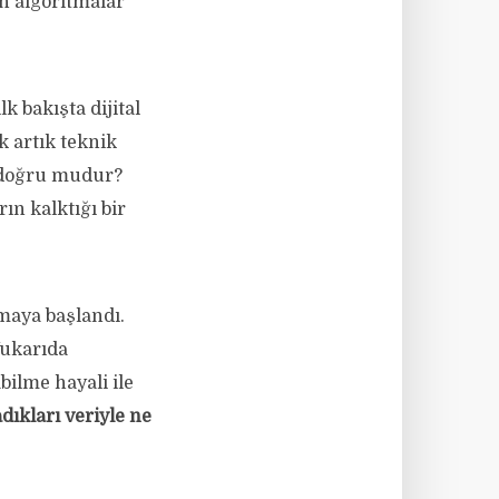
en algoritmalar
k bakışta dijital
 artık teknik
 doğru mudur?
ın kalktığı bir
maya başlandı.
Yukarıda
bilme hayali ile
dıkları veriyle ne