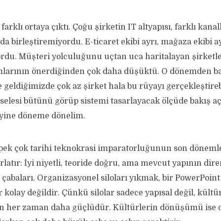
farklı ortaya çıktı. Çoğu şirketin IT altyapısı, farklı kanal
zda birleştiremiyordu. E-ticaret ekibi ayrı, mağaza ekibi a
yordu. Müşteri yolculuğunu uçtan uca haritalayan şirketler
larının önerdiğinden çok daha düşüktü. O dönemden b
eldiğimizde çok az şirket hala bu rüyayı gerçekleştir
elesi bütünü görüp sistemi tasarlayacak ölçüde bakış aç
 yine döneme dönelim.
pek çok tarihi teknokrasi imparatorluğunun son döneml
ırlatır: İyi niyetli, teoride doğru, ama mevcut yapının dire
çabaları. Organizasyonel siloları yıkmak, bir PowerPoint
olay değildir. Çünkü silolar sadece yapısal değil, kültü
den her zaman daha güçlüdür. Kültürlerin dönüşümü ise 