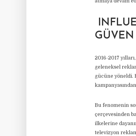
atmaya devam ede
INFLUE
GÜVEN 
2016-2017 yılları
geleneksel reklam
gücüne yöneldi. 
kampanyasından d
Bu fenomenin sos
çerçevesinden ba
ilkelerine dayanı
televizyon reklam