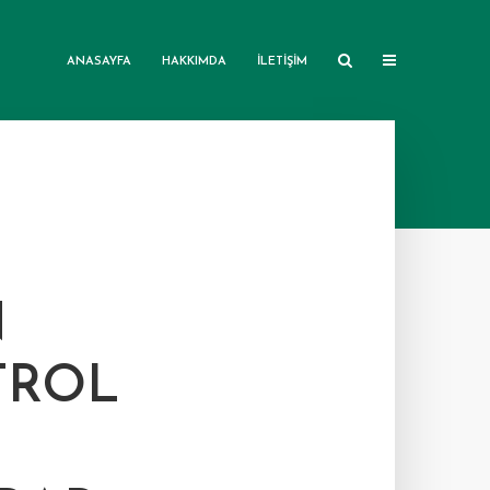
ANASAYFA
HAKKIMDA
İLETIŞIM
N
TROL