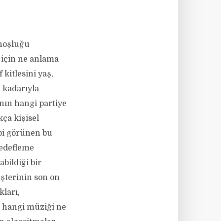
rhoşluğu
 için ne anlama
kitlesini yaş,
 kadarıyla
nın hangi partiye
kça kişisel
ibi görünen bu
hedefleme
bildiği bir
şterinin son on
kları,
, hangi müziği ne