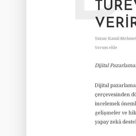
TÜRE
VERIR
Yazan:
Kamil Mehmet
Yorum ekle
Dijital Pazarlam
Dijital pazarla
çerçevesinden d
incelemek öneml
gelişmeler ve hi
yapay zekâ destekl