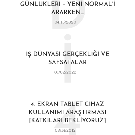
D
GÜNLÜKLERI – YENI NORMAL’I
ARARKEN…
04/15/2020
İ
İŞ DÜNYASI GERÇEKLIĞI VE
SAFSATALAR
01/02/2022
4
4. EKRAN TABLET CIHAZ
KULLANIMI ARAŞTIRMASI
[KATKILARI BEKLIYORUZ]
03/14/2012