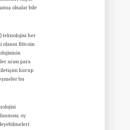
amış olsalar bile
 teknolojisi her
i olanın Bitcoin
lojisinin
ler arası para
e iletişim kurup
leşmeler bu
olojisi
lanması, oy
leyebilmeleri