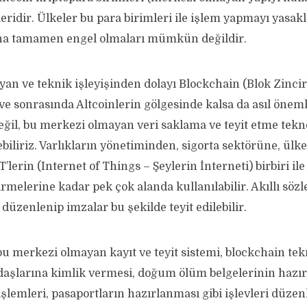
mleridir. Ülkeler bu para birimleri ile işlem yapmayı yasakl
una tamamen engel olmaları mümkün değildir.
n ve teknik işleyişinden dolayı Blockchain (Blok Zincir)
ve sonrasında Altcoinlerin gölgesinde kalsa da asıl öneml
eğil, bu merkezi olmayan veri saklama ve teyit etme tekno
iliriz. Varlıkların yönetiminden, sigorta sektörüne, ülke
’lerin (Internet of Things – Şeylerin İnterneti) birbiri il
rmelerine kadar pek çok alanda kullanılabilir. Akıllı söz
 düzenlenip imzalar bu şekilde teyit edilebilir.
bu merkezi olmayan kayıt ve teyit sistemi, blockchain tekn
aşlarına kimlik vermesi, doğum ölüm belgelerinin hazır
lemleri, pasaportların hazırlanması gibi işlevleri düzen