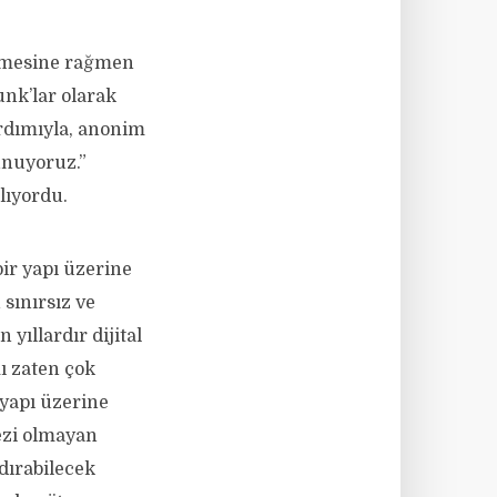
eçmesine rağmen
nk’lar olarak
ardımıyla, anonim
vunuyoruz.”
lıyordu.
ir yapı üzerine
 sınırsız ve
ıllardır dijital
ı zaten çok
yapı üzerine
kezi olmayan
dırabilecek