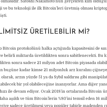
 olmasıdır. Satoshi Nakamoto’nun gerçekten kim olduğu
 ve bu teknoloji ile ilk Bitcoin’leri üretmiş olması kripto
şti.
LIMITSIZ ÜRETILEBILIR MI?
 Bitcoin protokolünü halka açtığında kapasitesini de sın
 belirli miktarda üretildikten sonra sabitlenecekti. Bu 
dikten sonra sadece 21 milyon adet Bitcoin piyasada olabili
ken bugüne kadar kimse 21 milyonluk arz kuralını çiğney
olarak, arzın yüzde 51 ya da Sybil saldırısı gibi manipülat
labilecek bir yol olabileceğine inanıyorlar. Ama diğer yan
ızı ile devam ediyor. Ocak 2018’in ortalarında Bitcoin ü
daha aşıldı ve tüm Bitcoin’lerin %80’ini temsil eden 16 m
Geriye sadece üretilmesi veya popüler tabirle madenden ç