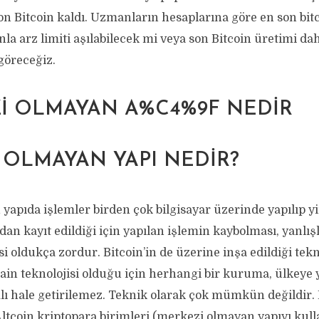
n Bitcoin kaldı. Uzmanların hesaplarına göre en son bitc
la arz limiti aşılabilecek mi veya son Bitcoin üretimi da
göreceğiz.
 OLMAYAN YAPI NEDIR?
apıda işlemler birden çok bilgisayar üzerinde yapılıp yi
ndan kayıt edildiği için yapılan işlemin kaybolması, yanlış
 oldukça zordur. Bitcoin’in de üzerine inşa edildiği tek
in teknolojisi olduğu için herhangi bir kuruma, ülkeye y
mlı hale getirilemez. Teknik olarak çok mümkün değildir
Altcoin kriptopara birimleri (merkezi olmayan yapıyı kul