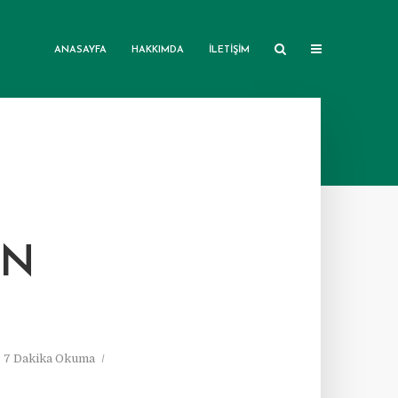
ANASAYFA
HAKKIMDA
İLETIŞIM
IN
7 Dakika Okuma