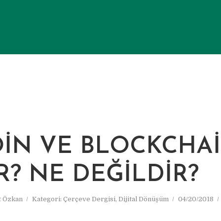
OIN VE BLOCKCHA
R? NE DEĞILDIR?
 Özkan
Kategori:
Çerçeve Dergisi
,
Dijital Dönüşüm
04/20/2018