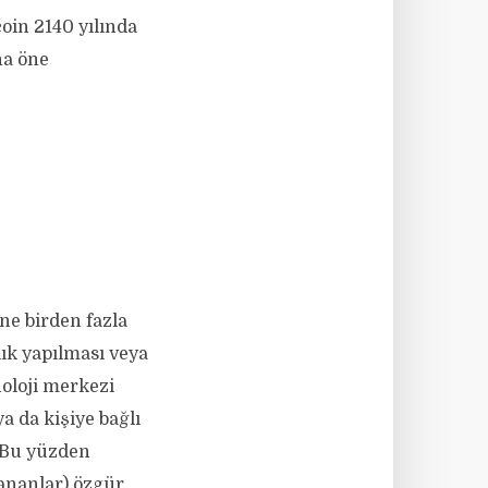
oin 2140 yılında
ha öne
ne birden fazla
lık yapılması veya
noloji merkezi
a da kişiye bağlı
. Bu yüzden
lananlar) özgür