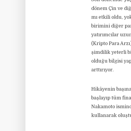
dönem Çin ve diğe
mı etkili oldu, y
birimini diğer p
yatırımcılar uzun
(Kripto Para Arzı
şimdilik yeterli 
olduğu bilgisi ya
arttırıyor.
Hikâyenin başına
başlayıp tüm fin
Nakamoto isminde 
kullanarak oluştu