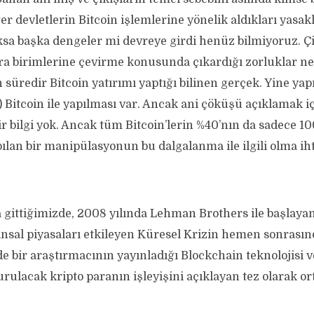
r devletlerin Bitcoin işlemlerine yönelik aldıkları yasa
oksa başka dengeler mi devreye girdi henüz bilmiyoruz. Çi
ara birimlerine çevirme konusunda çıkardığı zorluklar ne
 süredir Bitcoin yatırımı yaptığı bilinen gerçek. Yine yap
) Bitcoin ile yapılması var. Ancak ani çöküşü açıklamak i
bir bilgi yok. Ancak tüm Bitcoin’lerin %40’nın da sadece 1
pılan bir manipülasyonun bu dalgalanma ile ilgili olma ih
 gittiğimizde, 2008 yılında Lehman Brothers ile başlay
ansal piyasaları etkileyen Küresel Krizin hemen sonrasın
bir araştırmacının yayınladığı Blockchain teknolojisi ve
rulacak kripto paranın işleyişini açıklayan tez olarak ort