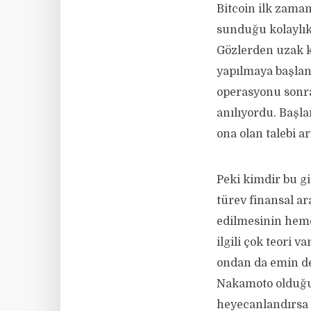
Bitcoin ilk zama
sunduğu kolaylık 
Gözlerden uzak k
yapılmaya başlan
operasyonu sonra
anılıyordu. Başla
ona olan talebi art
Peki kimdir bu gi
türev finansal ar
edilmesinin hemen
ilgili çok teori v
ondan da emin de
Nakamoto olduğu 
heyecanlandırsa d