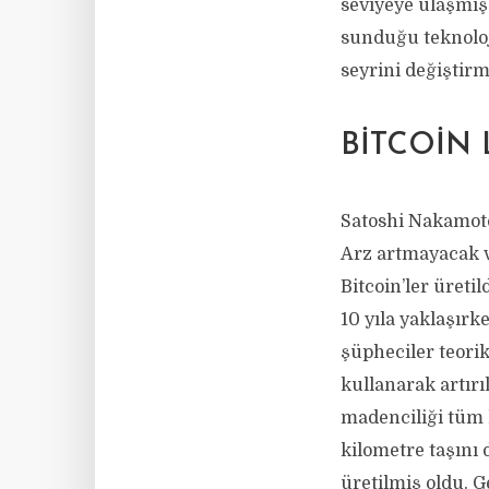
seviyeye ulaşmış
sunduğu teknoloji
seyrini değiştirmi
BITCOIN 
Satoshi Nakamoto
Arz artmayacak ve
Bitcoin’ler üretil
10 yıla yaklaşır
şüpheciler teorik 
kullanarak artırı
madenciliği tüm h
kilometre taşını 
üretilmiş oldu. 