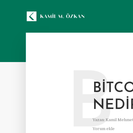
B
BITC
NEDI
Yazan:
Kamil Mehmet
Yorum ekle