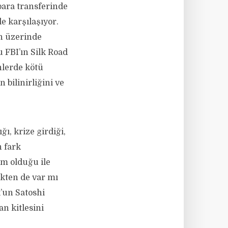
para transferinde
e karşılaşıyor.
in üzerinde
 FBI’ın Silk Road
nlerde kötü
 bilinirliğini ve
ı, krize girdiği,
n fark
im olduğu ile
çekten de var mı
’un Satoshi
n kitlesini