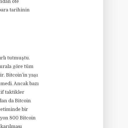
ndan öte
para tarihinin
ırlı tutmuştu.
kurala göre tüm
r. Bitcoin’in yaşı
emedi. Ancak bazı
if taktikler
dan da Bitcoin
retiminde bir
ilyon 800 Bitcoin
ıkarılması