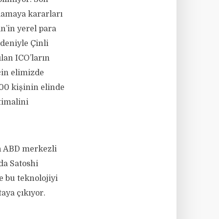
klamaya kararları
n’in yerel para
deniyle Çinli
ılan ICO’ların
çin elimizde
000 kişinin elinde
timalini
an ABD merkezli
da Satoshi
 bu teknolojiyi
aya çıkıyor.