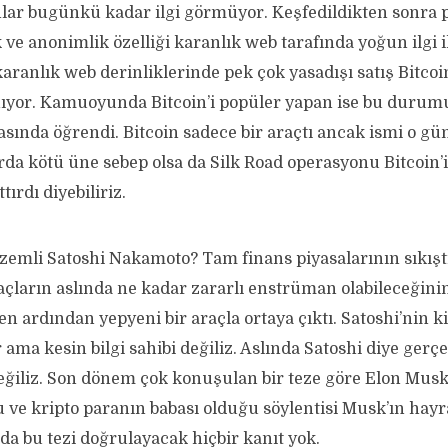
nlar bugünkü kadar ilgi görmüyor. Keşfedildikten sonra 
ve anonimlik özelliği karanlık web tarafında yoğun ilgi il
aranlık web derinliklerinde pek çok yasadışı satış Bitco
ıyor. Kamuoyunda Bitcoin’i popüler yapan ise bu durumu
sında öğrendi. Bitcoin sadece bir araçtı ancak ismi o gü
rda kötü üne sebep olsa da Silk Road operasyonu Bitcoin’in
tırdı diyebiliriz.
zemli Satoshi Nakamoto? Tam finans piyasalarının sıkıştığ
açların aslında ne kadar zararlı enstrüman olabileceğini
 ardından yepyeni bir araçla ortaya çıktı. Satoshi’nin k
ar ama kesin bilgi sahibi değiliz. Aslında Satoshi diye ger
ğiliz. Son dönem çok konuşulan bir teze göre Elon Musk
ve kripto paranın babası olduğu söylentisi Musk’ın hayra
a bu tezi doğrulayacak hiçbir kanıt yok.