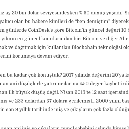
miz ay 20 bin dolar seviyesindeyken % 50 düşüş yaşadı.”
 yakıcı olan bu habere kimileri de “ben demiştim” diyerek
ım günlerde CoinDesk’e göre Bitcoin’in güncel değeri 10 
 yılının en güncel konularından biri Bitcoin ve diğer Altc
ak ve dağıtmak için kullanılan Blockchain teknolojisi ol
erini korumaya devam ediyor.
den bu kadar çok konuştuk? 2017 yılında değerini 20’ya k
nan ani düşüşlerle yatırımcılarına %50 değer kaybettirdi
n ilk büyük düşüş değil. Nisan 2013’te 12 saat içerisinde
ış ve 233 dolardan 67 dolara gerilemişti. 2009 yılını ba
n son 9 yıllık tarihinde iniş ve çıkışların çok fazla olduğ
nan ani iniş ve çıkışların temel sebebini aslında kimse 