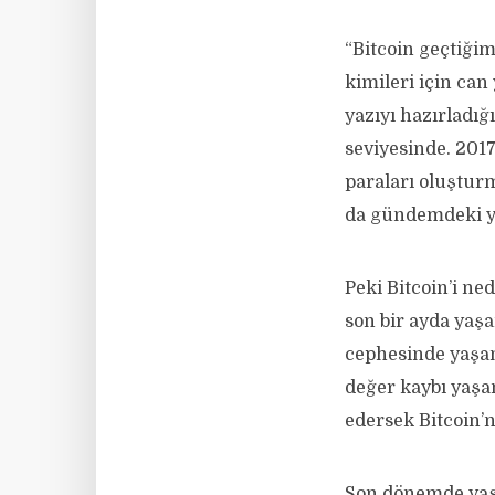
“Bitcoin geçtiği
kimileri için can
yazıyı hazırladığ
seviyesinde. 2017
paraları oluşturm
da gündemdeki y
Peki Bitcoin’i ne
son bir ayda yaşa
cephesinde yaşana
değer kaybı yaşam
edersek Bitcoin’ni
Son dönemde yaşa