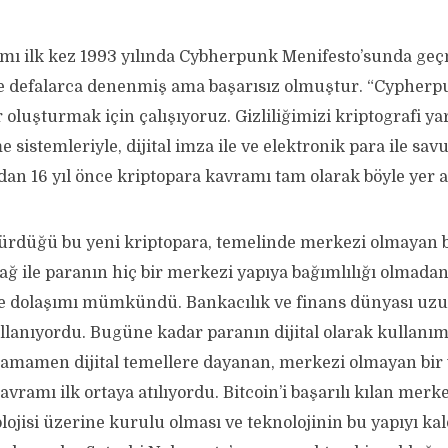
mı ilk kez 1993 yılında Cybherpunk Menifesto’sunda g
e defalarca denenmiş ama başarısız olmuştur. “Cypherpu
oluşturmak için çalışıyoruz. Gizliliğimizi kriptografi y
 sistemleriyle, dijital imza ile ve elektronik para ile sa
ndan 16 yıl önce kriptopara kavramı tam olarak böyle yer a
sürdüğü bu yeni kriptopara, temelinde merkezi olmayan b
 ağ ile paranın hiç bir merkezi yapıya bağımlılığı olmadan
e dolaşımı mümkündü. Bankacılık ve finans dünyası uzun y
llanıyordu. Bugüne kadar paranın dijital olarak kullanım
tamamen dijital temellere dayanan, merkezi olmayan bir 
avramı ilk ortaya atılıyordu. Bitcoin’i başarılı kılan mer
ojisi üzerine kurulu olması ve teknolojinin bu yapıyı kal