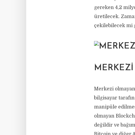
gereken 4,2 milyo
üretilecek. Zaman
çekilebilecek mi 
MERKEZI
Merkezi olmayan y
bilgisayar tarafı
manipüle edilmesi
olmayan Blockcha
değildir ve bağı
Bitcoin ve diğer 