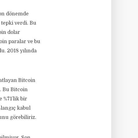
 Son dönemde
 tepki verdi. Bu
bin dolar
oin paralar ve bu
du. 2018 yılında
atlayan Bitcoin
. Bu Bitcoin
 %71’lik bir
şlangıç kabul
unu görebiliriz.
bilmiyor. Son