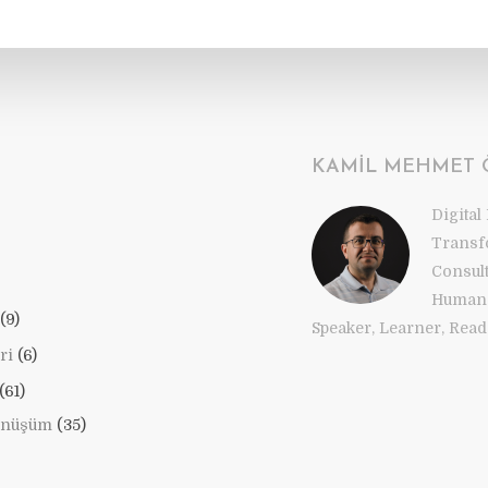
KAMIL MEHMET
Digital
Transf
Consul
Human 
(9)
Speaker, Learner, Reade
ri
(6)
(61)
önüşüm
(35)