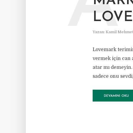
Â
MARK
LOVE
Yazan:
Kamil Mehmet
Lovemark terimin
vermek için can a
atar mı demeyin. 
sadece onu sevdi
DEVAMINI OKU