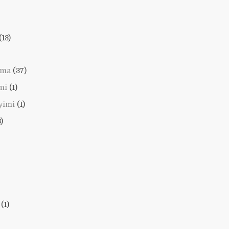
(13)
lama
(37)
mi
(1)
yimi
(1)
)
(1)