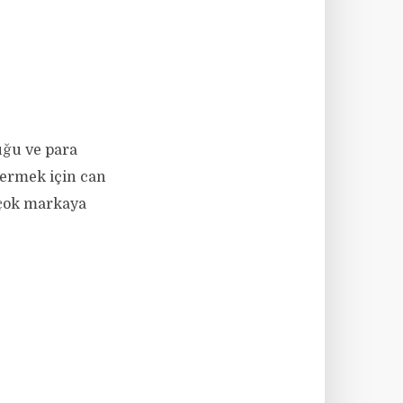
uğu ve para
vermek için can
irçok markaya