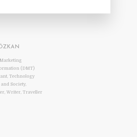
 ÖZKAN
 Marketing
ormation (DMT)
tant, Technology
and Society,
r, Writer, Traveller