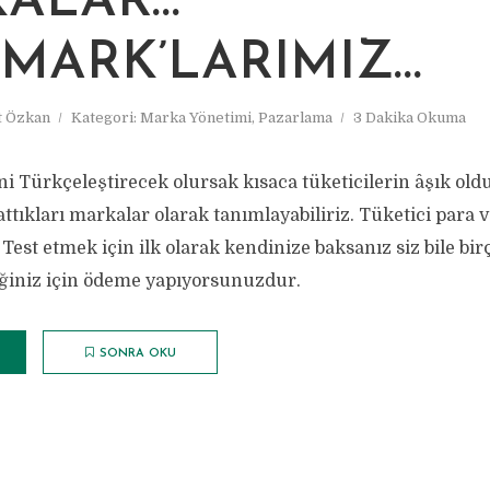
ALAR…
MARK’LARIMIZ…
 Özkan
Kategori:
Marka Yönetimi
,
Pazarlama
3 Dakika Okuma
i Türkçeleştirecek olursak kısaca tüketicilerin âşık old
ttıkları markalar olarak tanımlayabiliriz. Tüketici para 
Test etmek için ilk olarak kendinize baksanız siz bile b
ğiniz için ödeme yapıyorsunuzdur.
SONRA OKU