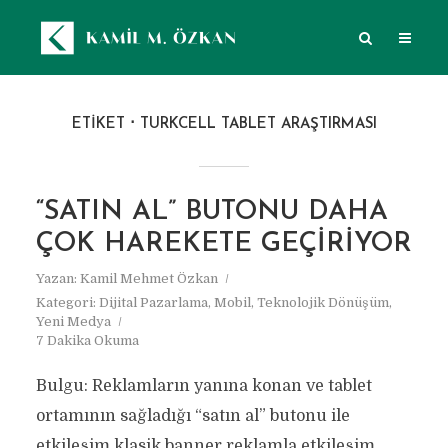
ETIKET
TURKCELL TABLET ARAŞTIRMASI
“SATIN AL” BUTONU DAHA
ÇOK HAREKETE GEÇIRIYOR
Yazan:
Kamil Mehmet Özkan
Kategori:
Dijital Pazarlama
,
Mobil
,
Teknolojik Dönüşüm
,
Yeni Medya
7 Dakika Okuma
Bulgu: Reklamların yanına konan ve tablet
ortamının sağladığı “satın al” butonu ile
etkileşim klasik banner reklamla etkileşim