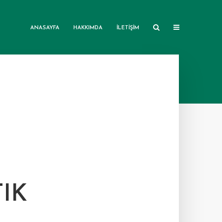
ANASAYFA
HAKKIMDA
İLETIŞIM
IK