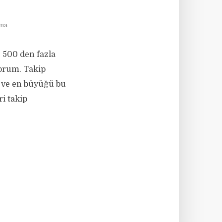
uma
 500 den fazla
yorum. Takip
ı ve en büyüğü bu
ri takip