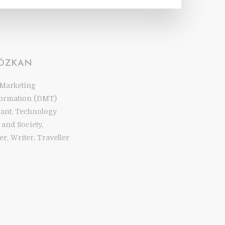
 ÖZKAN
 Marketing
ormation (DMT)
tant, Technology
and Society,
r, Writer, Traveller