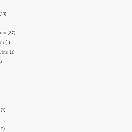
(13)
lama
(37)
mi
(1)
yimi
(1)
)
(1)
10)