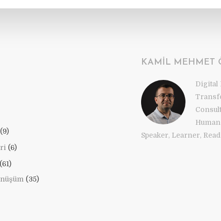
KAMIL MEHMET
Digital
Transf
Consul
Human 
(9)
Speaker, Learner, Reade
ri
(6)
(61)
önüşüm
(35)