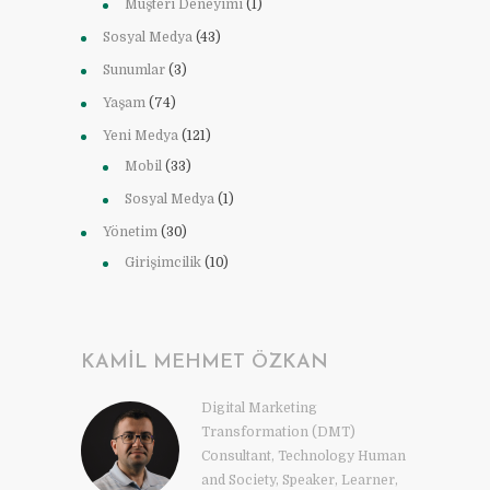
Müşteri Deneyimi
(1)
Sosyal Medya
(43)
Sunumlar
(3)
Yaşam
(74)
Yeni Medya
(121)
Mobil
(33)
Sosyal Medya
(1)
Yönetim
(30)
Girişimcilik
(10)
KAMIL MEHMET ÖZKAN
Digital Marketing
Transformation (DMT)
Consultant, Technology Human
and Society, Speaker, Learner,