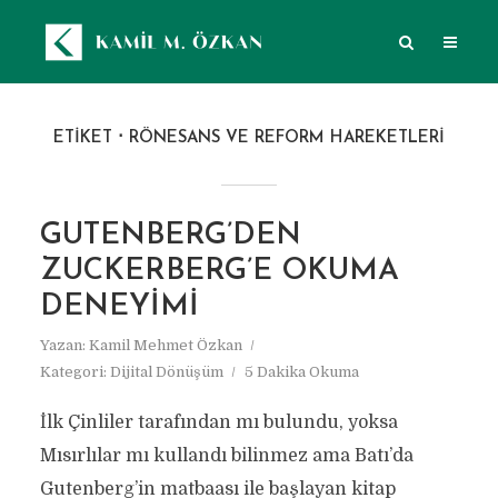
ETIKET
RÖNESANS VE REFORM HAREKETLERI
GUTENBERG’DEN
ZUCKERBERG’E OKUMA
DENEYIMI
Yazan:
Kamil Mehmet Özkan
Kategori:
Dijital Dönüşüm
5 Dakika Okuma
İlk Çinliler tarafından mı bulundu, yoksa
Mısırlılar mı kullandı bilinmez ama Batı’da
Gutenberg’in matbaası ile başlayan kitap