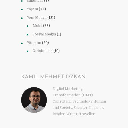
Sunumlar
(3)
Yaşam
(74)
Yeni Medya
(121)
Mobil
(33)
Sosyal Medya
(1)
Yönetim
(30)
Girişimcilik
(10)
KAMIL MEHMET ÖZKAN
Digital Marketing
Transformation (DMT)
Consultant, Technology Human
and Society, Speaker, Learner,
Reader, Writer, Traveller