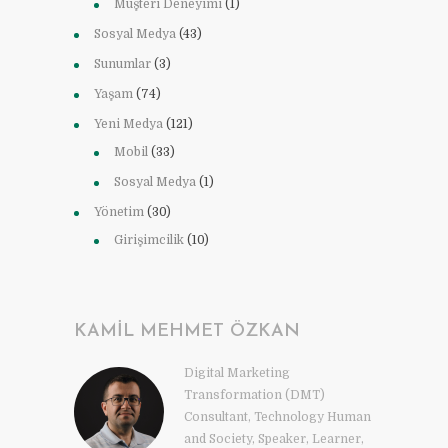
Müşteri Deneyimi
(1)
Sosyal Medya
(43)
Sunumlar
(3)
Yaşam
(74)
Yeni Medya
(121)
Mobil
(33)
Sosyal Medya
(1)
Yönetim
(30)
Girişimcilik
(10)
KAMIL MEHMET ÖZKAN
Digital Marketing
Transformation (DMT)
Consultant, Technology Human
and Society, Speaker, Learner,