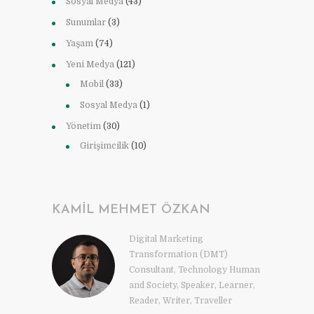
Sosyal Medya
(43)
Sunumlar
(3)
Yaşam
(74)
Yeni Medya
(121)
Mobil
(33)
Sosyal Medya
(1)
Yönetim
(30)
Girişimcilik
(10)
KAMIL MEHMET ÖZKAN
Digital Marketing
Transformation (DMT)
Consultant, Technology Human
and Society, Speaker, Learner,
Reader, Writer, Traveller