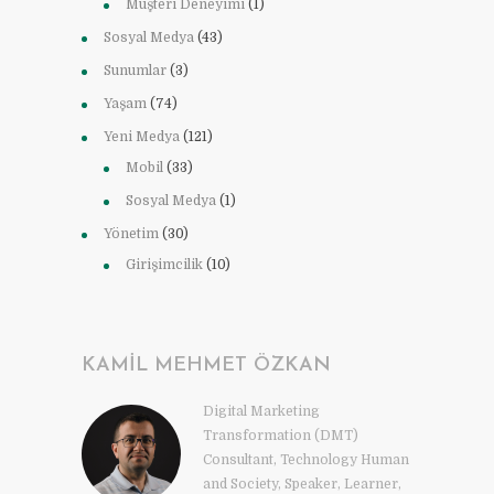
Müşteri Deneyimi
(1)
Sosyal Medya
(43)
Sunumlar
(3)
Yaşam
(74)
Yeni Medya
(121)
Mobil
(33)
Sosyal Medya
(1)
Yönetim
(30)
Girişimcilik
(10)
KAMIL MEHMET ÖZKAN
Digital Marketing
Transformation (DMT)
Consultant, Technology Human
and Society, Speaker, Learner,