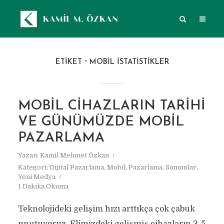
ETIKET
MOBIL ISTATISTIKLER
MOBIL CIHAZLARIN TARIHI
VE GÜNÜMÜZDE MOBIL
PAZARLAMA
Yazan:
Kamil Mehmet Özkan
Kategori:
Dijital Pazarlama
,
Mobil
,
Pazarlama
,
Sunumlar
,
Yeni Medya
1 Dakika Okuma
Teknolojideki gelişim hızı arttıkça çok çabuk