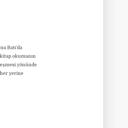
ama Batı’da
e kitap okumanın
kleşmesi yönünde
 her yerine