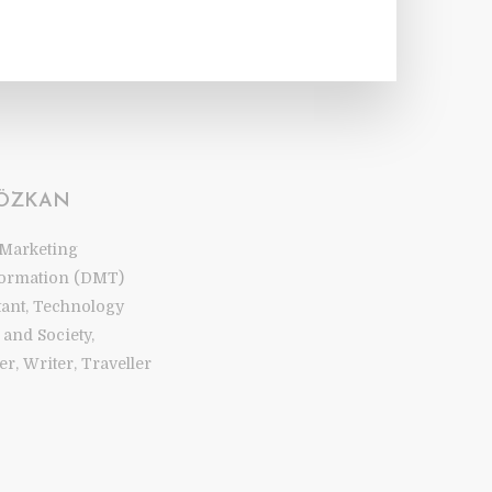
 ÖZKAN
 Marketing
ormation (DMT)
tant, Technology
and Society,
r, Writer, Traveller