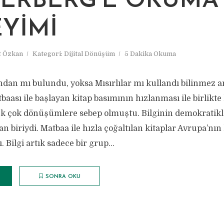
ERBERG’E OKUMA
YIMI
 Özkan
Kategori:
Dijital Dönüşüm
5 Dakika Okuma
fından mı bulundu, yoksa Mısırlılar mı kullandı bilinmez 
aası ile başlayan kitap basımının hızlanması ile birlikt
ek çok dönüşümlere sebep olmuştu. Bilginin demokrati
n biriydi. Matbaa ile hızla çoğaltılan kitaplar Avrupa’nın
 Bilgi artık sadece bir grup...
SONRA OKU