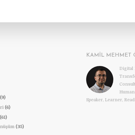
KAMIL MEHMET
Digital
Transf
Consul
Human 
(9)
Speaker, Learner, Reade
ri
(6)
(61)
önüşüm
(35)