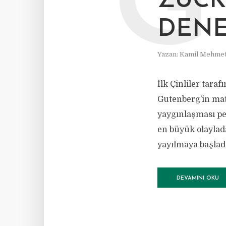
G
ZUCK
DENE
Yazan:
Kamil Mehmet
İlk Çinliler tara
Gutenberg’in matb
yaygınlaşması p
en büyük olaylada
yayılmaya başladı.
DEVAMINI OKU