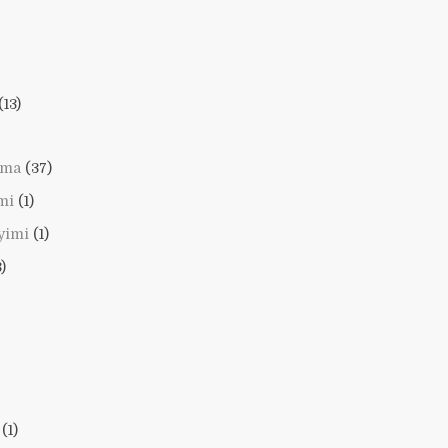
(13)
lama
(37)
mi
(1)
yimi
(1)
)
(1)