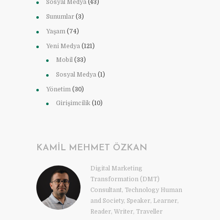
Sosyal Medya
(43)
Sunumlar
(3)
Yaşam
(74)
Yeni Medya
(121)
Mobil
(33)
Sosyal Medya
(1)
Yönetim
(30)
Girişimcilik
(10)
KAMIL MEHMET ÖZKAN
Digital Marketing
Transformation (DMT)
Consultant, Technology Human
and Society, Speaker, Learner,
Reader, Writer, Traveller