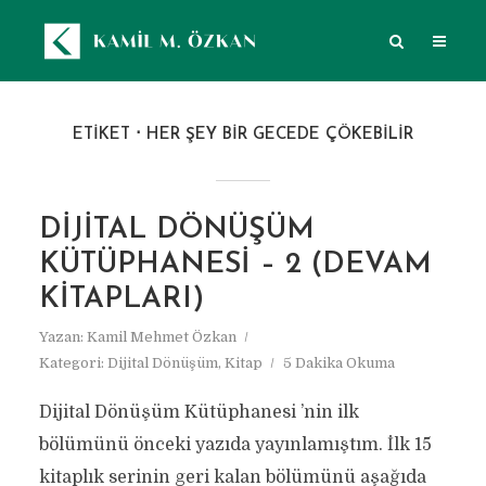
ETIKET
HER ŞEY BIR GECEDE ÇÖKEBILIR
DIJITAL DÖNÜŞÜM
KÜTÜPHANESI – 2 (DEVAM
KITAPLARI)
Yazan:
Kamil Mehmet Özkan
Kategori:
Dijital Dönüşüm
,
Kitap
5 Dakika Okuma
Dijital Dönüşüm Kütüphanesi ’nin ilk
bölümünü önceki yazıda yayınlamıştım. İlk 15
kitaplık serinin geri kalan bölümünü aşağıda