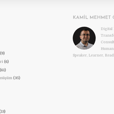
KAMIL MEHMET
Digital
Transf
Consul
Human 
(9)
Speaker, Learner, Reade
ri
(6)
(61)
önüşüm
(35)
(13)