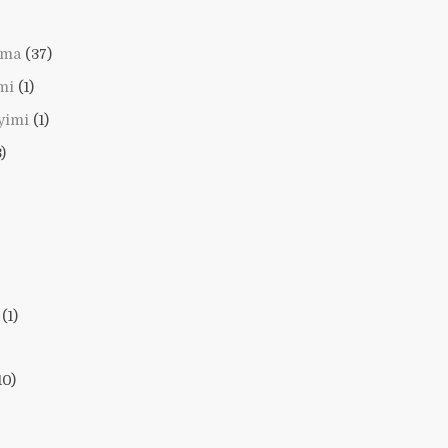
lama
(37)
mi
(1)
yimi
(1)
)
(1)
10)