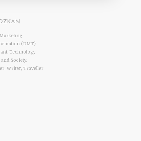
 ÖZKAN
 Marketing
ormation (DMT)
tant, Technology
and Society,
r, Writer, Traveller