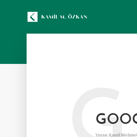
G
GOOG
Yazan:
Kamil Mehmet