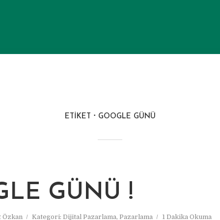
ETIKET
GOOGLE GÜNÜ
LE GÜNÜ !
 Özkan
Kategori:
Dijital Pazarlama
,
Pazarlama
1 Dakika Okuma