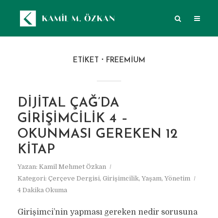
ETIKET
FREEMIUM
DIJITAL ÇAĞ’DA
GIRIŞIMCILIK 4 –
OKUNMASI GEREKEN 12
KITAP
Yazan:
Kamil Mehmet Özkan
Kategori:
Çerçeve Dergisi
,
Girişimcilik
,
Yaşam
,
Yönetim
4 Dakika Okuma
Girişimci’nin yapması gereken nedir sorusuna