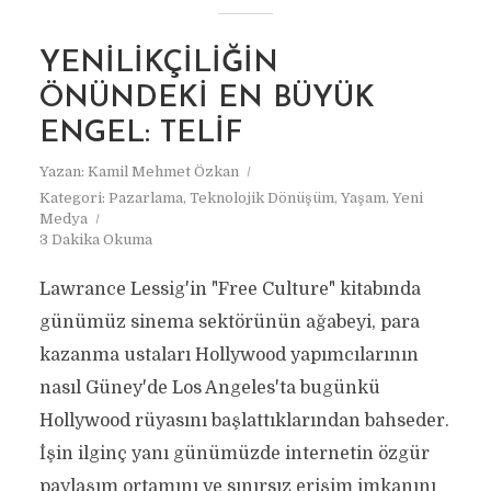
YENILIKÇILIĞIN
ÖNÜNDEKI EN BÜYÜK
ENGEL: TELIF
Yazan:
Kamil Mehmet Özkan
Kategori:
Pazarlama
,
Teknolojik Dönüşüm
,
Yaşam
,
Yeni
Medya
3 Dakika Okuma
Lawrance Lessig'in "Free Culture" kitabında
günümüz sinema sektörünün ağabeyi, para
kazanma ustaları Hollywood yapımcılarının
nasıl Güney'de Los Angeles'ta bugünkü
Hollywood rüyasını başlattıklarından bahseder.
İşin ilginç yanı günümüzde internetin özgür
paylaşım ortamını ve sınırsız erişim imkanını