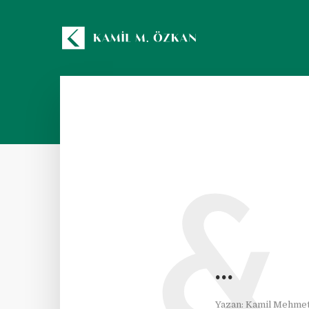
&
…
Yazan:
Kamil Mehmet