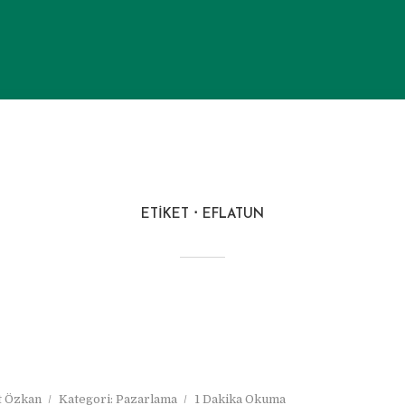
ETIKET
EFLATUN
 Özkan
Kategori:
Pazarlama
1 Dakika Okuma