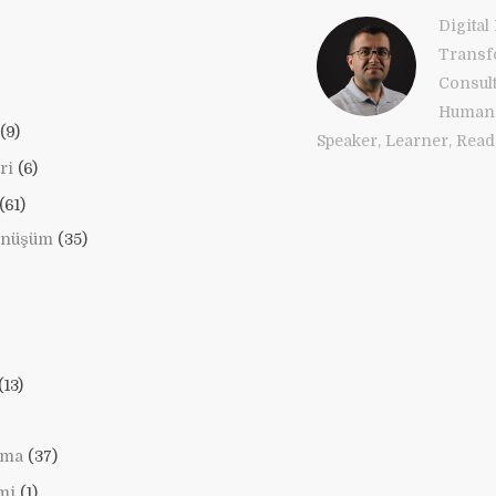
Digital
Transf
Consul
Human 
(9)
Speaker, Learner, Reade
ri
(6)
(61)
önüşüm
(35)
(13)
lama
(37)
mi
(1)