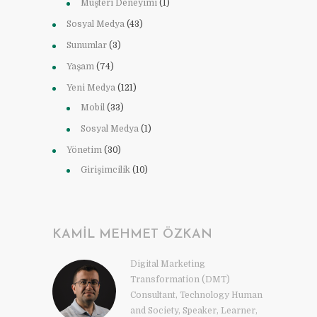
Müşteri Deneyimi
(1)
Sosyal Medya
(43)
Sunumlar
(3)
Yaşam
(74)
Yeni Medya
(121)
Mobil
(33)
Sosyal Medya
(1)
Yönetim
(30)
Girişimcilik
(10)
KAMIL MEHMET ÖZKAN
Digital Marketing
Transformation (DMT)
Consultant, Technology Human
and Society, Speaker, Learner,