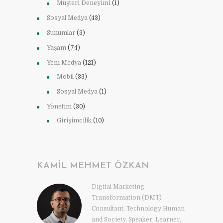
Müşteri Deneyimi
(1)
Sosyal Medya
(43)
Sunumlar
(3)
Yaşam
(74)
Yeni Medya
(121)
Mobil
(33)
Sosyal Medya
(1)
Yönetim
(30)
Girişimcilik
(10)
KAMIL MEHMET ÖZKAN
Digital Marketing
Transformation (DMT)
Consultant, Technology Human
and Society, Speaker, Learner,