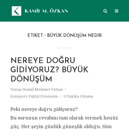
ETIKET
BÜYÜK DÖNÜŞÜM NEDIR
NEREYE DOĞRU
GIDIYORUZ? BÜYÜK
DÖNÜŞÜM
Yazan:
Kamil Mehmet Özkan
Kategori:
Dijital Dönüşüm
3 Dakika Okuma
Peki nereye doğru gidiyoruz?
Bu sorunun cevabını tam olarak vermek henüz
güç. Her şeyin günlük güneşlik olduğu, tüm