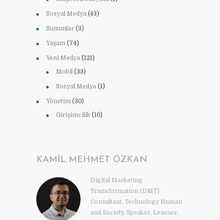
Sosyal Medya
(43)
Sunumlar
(3)
Yaşam
(74)
Yeni Medya
(121)
Mobil
(33)
Sosyal Medya
(1)
Yönetim
(30)
Girişimcilik
(10)
KAMIL MEHMET ÖZKAN
Digital Marketing
Transformation (DMT)
Consultant, Technology Human
and Society, Speaker, Learner,