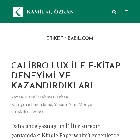
ETIKET
BABIL.COM
CALIBRO LUX ILE E-KITAP
DENEYIMI VE
KAZANDIRDIKLARI
Yazan:
Kamil Mehmet Özkan
Kategori:
Pazarlama
,
Yaşam
,
Yeni Medya
3 Dakika Okuma
Daha önce yazmıştım [1] bir süredir
çantamdaki Kindle Paperwhite’ı geçenlerde