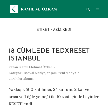
ETIKET
AZIZ KEDI
18 CÜMLEDE TEDXRESET
İSTANBUL
Yazan:
Kamil Mehmet Özkan
Kategori:
Sosyal Medya
,
Yaşam
,
Yeni Medya
2 Dakika Okuma
Yaklaşık 500 katılımcı, 24 sunum, 2 kahve
arası ve 1 öğle yemeği ile 10 saat içinde beyinler
RESET’lendi.