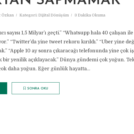
TAN SAPMAMAK
 Özkan
Kategori:
Dijital Dönüşüm
3 Dakika Okuma
ı sayısı 1,5 Milyar’ı geçti.” “Whatsupp hala 40 çalışan ile
or.” “Twitter’da yine tweet rekoru kırıldı.” “Uber yine d
ak.” “Apple 10 ay sonra çıkaracağı telefonunda yine çok i
k bir yenilik açıklayacak.” Dünya gündemi çok yoğun. Tek
k daha yoğun. Eğer günlük hayatta...
SONRA OKU