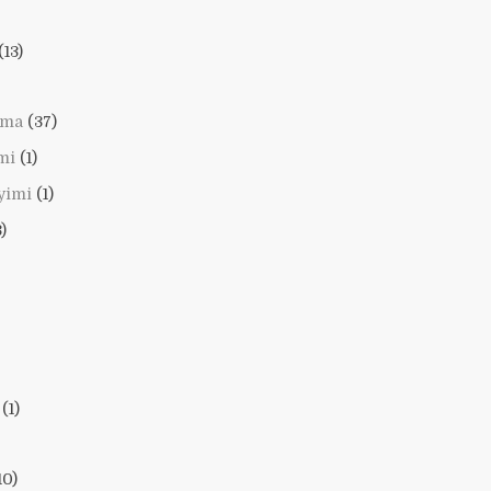
(13)
lama
(37)
mi
(1)
yimi
(1)
)
(1)
10)