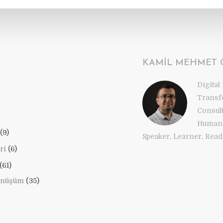
KAMIL MEHMET
Digital
Transf
Consul
Human 
(9)
Speaker, Learner, Reade
ri
(6)
(61)
önüşüm
(35)