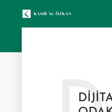
D
DIJI