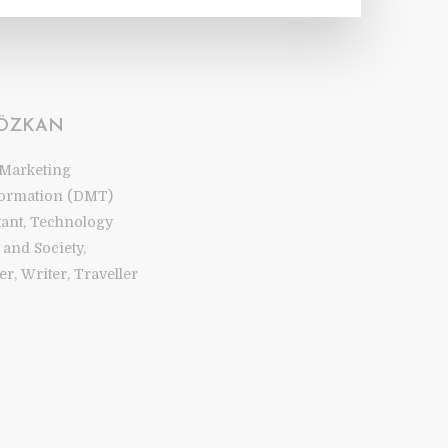
 ÖZKAN
 Marketing
ormation (DMT)
tant, Technology
and Society,
r, Writer, Traveller