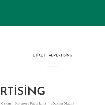
ETIKET
ADVERTISING
RTISING
 Özkan
Kategori:
Pazarlama
1 Dakika Okuma