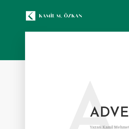
A
ADVE
Yazan:
Kamil Mehmet