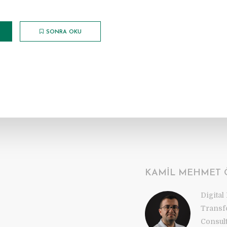
SONRA OKU
KAMIL MEHMET
Digital
Transf
Consul