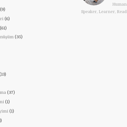
Human 
(9)
Speaker, Learner, Reade
ri
(6)
(61)
önüşüm
(35)
(13)
lama
(37)
mi
(1)
yimi
(1)
)