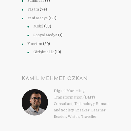
Sunumlar
(3)
Yaşam
(74)
Yeni Medya
(121)
Mobil
(33)
Sosyal Medya
(1)
Yönetim
(30)
Girişimcilik
(10)
KAMIL MEHMET ÖZKAN
Digital Marketing
Transformation (DMT)
Consultant, Technology Human
and Society, Speaker, Learner,
Reader, Writer, Traveller